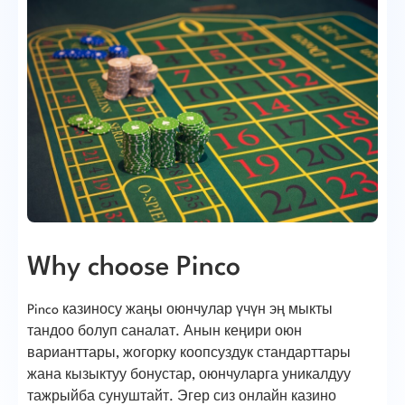
Why choose Pinco
Pinco казиносу жаңы оюнчулар үчүн эң мыкты
тандоо болуп саналат. Анын кеңири оюн
варианттары, жогорку коопсуздук стандарттары
жана кызыктуу бонустар, оюнчуларга уникалдуу
тажрыйба сунуштайт. Эгер сиз онлайн казино