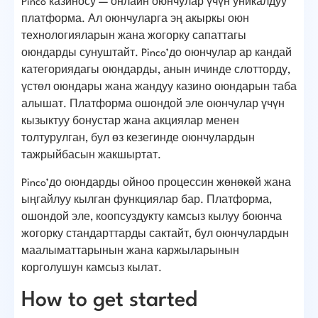
Pinco казиносу — онлайн оюнчулар үчүн уникалдуу
платформа. Ал оюнчуларга эң акыркы оюн
технологияларын жана жогорку сапаттагы
оюндарды сунуштайт. Pinco’до оюнчулар ар кандай
категориядагы оюндарды, анын ичинде слотторду,
үстөл оюндары жана жандуу казино оюндарын таба
алышат. Платформа ошондой эле оюнчулар үчүн
кызыктуу бонустар жана акциялар менен
толтурулган, бул өз кезегинде оюнчулардын
тажрыйбасын жакшыртат.
Pinco’до оюндарды ойноо процессин жөнөкөй жана
ыңгайлуу кылган функциялар бар. Платформа,
ошондой эле, коопсуздукту камсыз кылуу боюнча
жогорку стандарттарды сактайт, бул оюнчулардын
маалыматтарынын жана каржыларынын
корголушун камсыз кылат.
How to get started