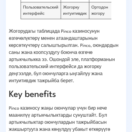
Пользовательский
Жогорку
Ортодон
Негизг
интерфейс
интуитивдик
жогору
Жогорудагы таблицада Pinco казиносунун
өзгөчөлүктөрү менен атаандаштарынын
көрсөткүчтөрү салыштырылган. Pinco, оюндардын
саны жана коопсуздугу боюнча өзгөчө
артыкчылыкка ээ. Ошондой эле, платформанын
пользовательский интерфейси да жогорку
деңгээлде, бул оюнчуларга ыңгайлуу жана
интуитивдик тажрыйба берет.
Key benefits
Pinco казиносу жаңы оюнчулар үчүн бир нече
маанилүү артыкчылыктарды сунуштайт. Бул
артыкчылыктар оюнчулардын тажрыйбасын
жакшыртууга жана көңүлдүү убакыт өткөрүүгө