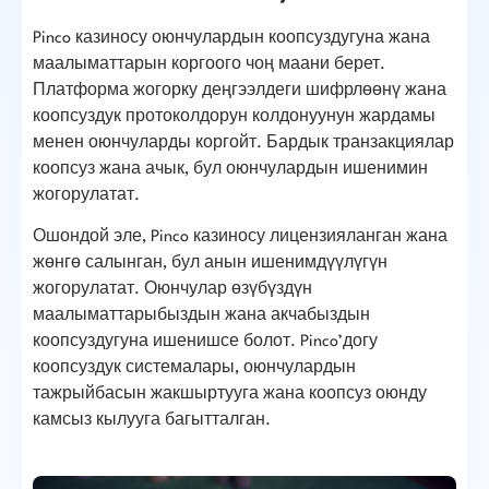
Pinco казиносу оюнчулардын коопсуздугуна жана
маалыматтарын коргоого чоң маани берет.
Платформа жогорку деңгээлдеги шифрлөөнү жана
коопсуздук протоколдорун колдонуунун жардамы
менен оюнчуларды коргойт. Бардык транзакциялар
коопсуз жана ачык, бул оюнчулардын ишенимин
жогорулатат.
Ошондой эле, Pinco казиносу лицензияланган жана
жөнгө салынган, бул анын ишенимдүүлүгүн
жогорулатат. Оюнчулар өзүбүздүн
маалыматтарыбыздын жана акчабыздын
коопсуздугуна ишенишсе болот. Pinco’догу
коопсуздук системалары, оюнчулардын
тажрыйбасын жакшыртууга жана коопсуз оюнду
камсыз кылууга багытталган.