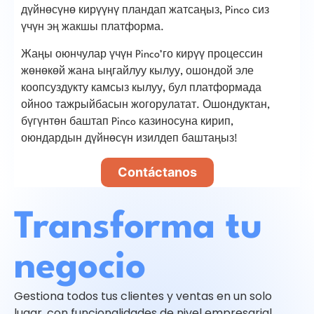
дүйнөсүнө кирүүнү пландап жатсаңыз, Pinco сиз
үчүн эң жакшы платформа.
Жаңы оюнчулар үчүн Pinco’го кирүү процессин
жөнөкөй жана ыңгайлуу кылуу, ошондой эле
коопсуздукту камсыз кылуу, бул платформада
ойноо тажрыйбасын жогорулатат. Ошондуктан,
бүгүнтөн баштап Pinco казиносуна кирип,
оюндардын дүйнөсүн изилдеп баштаңыз!
Contáctanos
Transforma tu
negocio
Gestiona todos tus clientes y ventas en un solo
lugar, con funcionalidades de nivel empresarial.