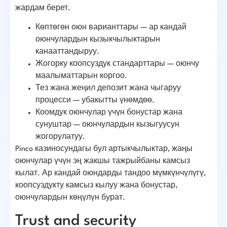
жардам берет.
Көптөгөн оюн варианттары — ар кандай
оюнчулардын кызыкчылыктарын
канааттандыруу.
Жогорку коопсуздук стандарттары — оюнчу
маалыматтарын коргоо.
Тез жана жеңил депозит жана чыгаруу
процесси — убакытты үнөмдөө.
Коомдук оюнчулар үчүн бонустар жана
сунуштар — оюнчулардын кызыгуусун
жогорулатуу.
Pinco казиносундагы бул артыкчылыктар, жаңы
оюнчулар үчүн эң жакшы тажрыйбаны камсыз
кылат. Ар кандай оюндарды тандоо мүмкүнчүлүгү,
коопсуздукту камсыз кылуу жана бонустар,
оюнчулардын көңүлүн бурат.
Trust and security