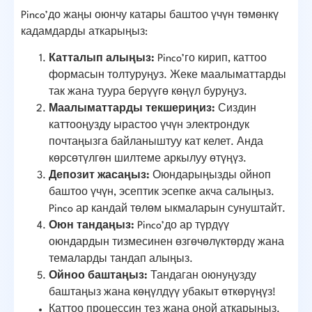
Pinco’до жаңы оюнчу катары баштоо үчүн төмөнкү
кадамдарды аткарыңыз:
Катталып алыңыз:
Pinco’го кирип, каттоо
формасын толтуруңуз. Жеке маалыматтарды
так жана туура берүүгө көңүл буруңуз.
Маалыматтарды текшериңиз:
Сиздин
каттооңузду ырастоо үчүн электрондук
почтаңызга байланыштуу кат келет. Анда
көрсөтүлгөн шилтеме аркылуу өтүңүз.
Депозит жасаңыз:
Оюндарыңызды ойноп
баштоо үчүн, эсептик эсепке акча салыңыз.
Pinco ар кандай төлөм ыкмаларын сунуштайт.
Оюн тандаңыз:
Pinco’до ар түрдүү
оюндардын тизмесинен өзгөчөлүктөрдү жана
темаларды тандап алыңыз.
Ойноо баштаңыз:
Тандаган оюнуңузду
баштаңыз жана көңүлдүү убакыт өткөрүңүз!
Каттоо процессин тез жана оңой аткарыңыз.