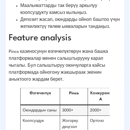
Маалыматтарды так берүү аркылуу
коопсуздукту камсыз кылыңыз.
Депозит жасап, оюндарды ойноп баштоо үчүн
жеткиликтүү төлөм ыкмаларын тандаңыз.
Feature analysis
Pinco казиносунун өзгөчөлүктөрүн жана башка
платформалар менен салыштырууну карап
чыгалы. Бул салыштыруу оюнчуларга кайсы
платформада ойногону жакшыраак экенин
аныктоого жардам берет.
Өзгөчөлүк
Pinco
Конкурент
Конку
A
B
Оюндардын саны
3000+
2000+
2500+
Коопсуздук
Жогорку
Орточо
Төмөн
деңгээл