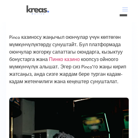
Pinco казиносу жаңычыл оюнчулар үчүн көптөгөн
мүмкүнчүлүктөрдү сунуштайт. Бул платформада
оюнчулар жогорку сапаттагы оюндарга, кызыктуу
бонустарга жана
Пинко казино
коопсуз ойноого
мүмкүнчүлүк алышат. Эгер сиз Pinco’го жаңы кирип
жатсаңыз, анда сизге жардам бере турган кадам-
кадам жетекчилиги жана кеңештер сунушталат.