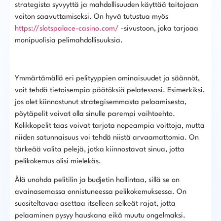
strategista syvyyttä ja mahdollisuuden käyttää taitojaan
voiton saavuttamiseksi. On hyvä tutustua myös
https://slotspalace-casino.com/
-sivustoon, joka tarjoaa
monipuolisia pelimahdollisuuksia.
Ymmärtämällä eri pelityyppien ominaisuudet ja säännöt,
voit tehdä tietoisempia päätöksiä pelatessasi. Esimerkiksi,
jos olet kiinnostunut strategisemmasta pelaamisesta,
pöytäpelit voivat olla sinulle parempi vaihtoehto.
Kolikkopelit taas voivat tarjota nopeampia voittoja, mutta
niiden satunnaisuus voi tehdä niistä arvaamattomia. On
tärkeää valita pelejä, jotka kiinnostavat sinua, jotta
pelikokemus olisi mielekäs.
Älä unohda pelitilin ja budjetin hallintaa, sillä se on
avainasemassa onnistuneessa pelikokemuksessa. On
suositeltavaa asettaa itselleen selkeät rajat, jotta
pelaaminen pysyy hauskana eikä muutu ongelmaksi.