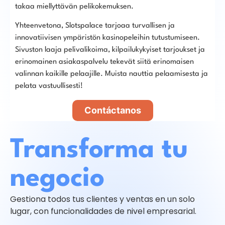
takaa miellyttävän pelikokemuksen.
Yhteenvetona, Slotspalace tarjoaa turvallisen ja
innovatiivisen ympäristön kasinopeleihin tutustumiseen.
Sivuston laaja pelivalikoima, kilpailukykyiset tarjoukset ja
erinomainen asiakaspalvelu tekevät siitä erinomaisen
valinnan kaikille pelaajille. Muista nauttia pelaamisesta ja
pelata vastuullisesti!
Contáctanos
Transforma tu
negocio
Gestiona todos tus clientes y ventas en un solo
lugar, con funcionalidades de nivel empresarial.