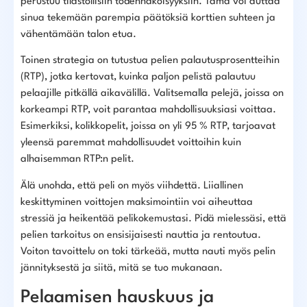
perustuu tilastollisiin todennäköisyyksiin. Tämä voi auttaa
sinua tekemään parempia päätöksiä korttien suhteen ja
vähentämään talon etua.
Toinen strategia on tutustua pelien palautusprosentteihin
(RTP), jotka kertovat, kuinka paljon pelistä palautuu
pelaajille pitkällä aikavälillä. Valitsemalla pelejä, joissa on
korkeampi RTP, voit parantaa mahdollisuuksiasi voittaa.
Esimerkiksi, kolikkopelit, joissa on yli 95 % RTP, tarjoavat
yleensä paremmat mahdollisuudet voittoihin kuin
alhaisemman RTP:n pelit.
Älä unohda, että peli on myös viihdettä. Liiallinen
keskittyminen voittojen maksimointiin voi aiheuttaa
stressiä ja heikentää pelikokemustasi. Pidä mielessäsi, että
pelien tarkoitus on ensisijaisesti nauttia ja rentoutua.
Voiton tavoittelu on toki tärkeää, mutta nauti myös pelin
jännityksestä ja siitä, mitä se tuo mukanaan.
Pelaamisen hauskuus ja