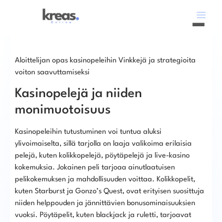
Aloittelijan opas kasinopeleihin Vinkkejä ja strategioita
voiton saavuttamiseksi
Kasinopelejä ja niiden
monimuotoisuus
Kasinopeleihin tutustuminen voi tuntua aluksi
ylivoimaiselta, sillä tarjolla on laaja valikoima erilaisia
pelejä, kuten kolikkopelejä, pöytäpelejä ja live-kasino
kokemuksia. Jokainen peli tarjoaa ainutlaatuisen
pelikokemuksen ja mahdollisuuden voittaa. Kolikkopelit,
kuten Starburst ja Gonzo’s Quest, ovat erityisen suosittuja
niiden helppouden ja jännittävien bonusominaisuuksien
vuoksi. Pöytäpelit, kuten blackjack ja ruletti, tarjoavat