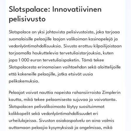
Slotspalace: Innovatiivinen
pelisivusto
Slotspalace on yksi johtavista pelisivustoista, joka tarjoaa
suomalaisille pelaajille laajan valikoiman kasinopelejä ja
vedonlyöntimahdollisuuksia. Sivusto erottuu kilpailijoistaan
tarjoamalla houkuttelevia tervetuliaistarjouksia, kuten
jopa 1 000 euron tervetuliaispaketin. Tämä tekee
Slotspalacesta erinomaisen vaihtoehdon sekä aloittelijoille
että kokeneille pelaajille, jotka etsivät uusia
pelikokemuksia.
Pelaajat voivat nauttia nopeista rahansiirroista Zimplerin
kautta, mikä tekee pelaamisesta sujuvaa ja vaivatonta.
Slotspalacen pelivalikoimasta löytyy suosituimmat
kolikkopelit sekä vedonlyöntimahdollisuudet eri
urheilulajeissa. Sivuston asiakaspalvelu on aina valmis
auttamaan pelaajia kysymyksissä ja ongelmissa, mikä