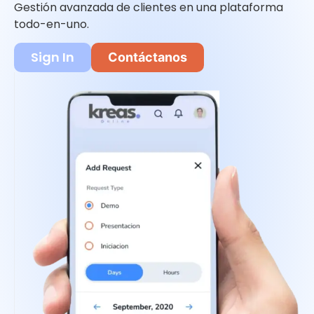
Gestión avanzada de clientes en una plataforma
todo-en-uno.
Sign In
Contáctanos