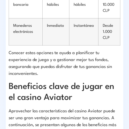
bancaria
hábiles
hábiles
10.000
CLP
Monederos
Inmediato
Instantáneo
Desde
electrónicos
1.000
CLP
Conocer estas opciones te ayuda a planificar tu
experiencia de juego y a gestionar mejor tus fondos,
asegurando que puedas disfrutar de tus ganancias sin
inconvenientes.
Beneficios clave de jugar en
el casino Aviator
Aprovechar las características del casino Aviator puede
ser una gran ventaja para maximizar tus ganancias. A
continuación, se presentan algunos de los beneficios más