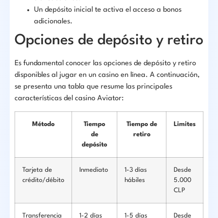
Un depósito inicial te activa el acceso a bonos
adicionales.
Opciones de depósito y retiro
Es fundamental conocer las opciones de depósito y retiro
disponibles al jugar en un casino en línea. A continuación,
se presenta una tabla que resume las principales
características del casino Aviator:
Método
Tiempo
Tiempo de
Limites
de
retiro
depósito
Tarjeta de
Inmediato
1-3 días
Desde
crédito/débito
hábiles
5.000
CLP
Transferencia
1-2 días
1-5 días
Desde