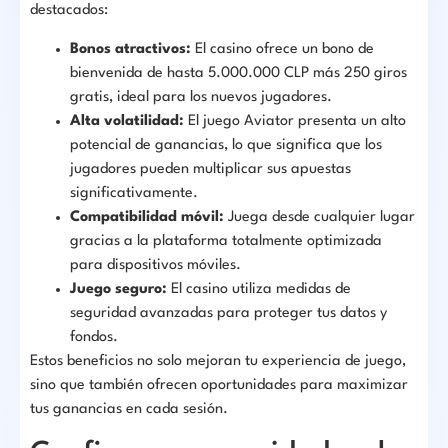
destacados:
Bonos atractivos:
El casino ofrece un bono de
bienvenida de hasta 5.000.000 CLP más 250 giros
gratis, ideal para los nuevos jugadores.
Alta volatilidad:
El juego Aviator presenta un alto
potencial de ganancias, lo que significa que los
jugadores pueden multiplicar sus apuestas
significativamente.
Compatibilidad móvil:
Juega desde cualquier lugar
gracias a la plataforma totalmente optimizada
para dispositivos móviles.
Juego seguro:
El casino utiliza medidas de
seguridad avanzadas para proteger tus datos y
fondos.
Estos beneficios no solo mejoran tu experiencia de juego,
sino que también ofrecen oportunidades para maximizar
tus ganancias en cada sesión.