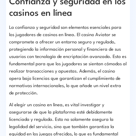
Confianza y seguridad en los
casinos en línea
La confianza y seguridad son elementos esenciales para
los jugadores de casinos en línea. El casino Aviator se
compromete a ofrecer un entorno seguro y regulado,
protegiendo la información personal y financiera de sus
usuarios con tecnología de encriptación avanzada. Esto es
fundamental para que los jugadores se sientan cómodos al
realizar transacciones y apuestas. Además, el casino
opera bajo licencias que garantizan el cumplimiento de
normativas internacionales, lo que añade un nivel extra
de protección.
Al elegir un casino en línea, es vital investigar y
asegurarse de que la plataforma esté debidamente
licenciada y regulada. Esto no solamente asegura la
legalidad del servicio, sino que también garantiza la
equidad en los juegos ofrecidos, lo que es fundamental