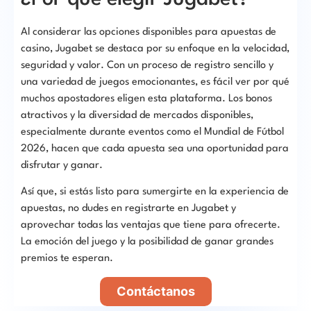
Al considerar las opciones disponibles para apuestas de
casino, Jugabet se destaca por su enfoque en la velocidad,
seguridad y valor. Con un proceso de registro sencillo y
una variedad de juegos emocionantes, es fácil ver por qué
muchos apostadores eligen esta plataforma. Los bonos
atractivos y la diversidad de mercados disponibles,
especialmente durante eventos como el Mundial de Fútbol
2026, hacen que cada apuesta sea una oportunidad para
disfrutar y ganar.
Así que, si estás listo para sumergirte en la experiencia de
apuestas, no dudes en registrarte en Jugabet y
aprovechar todas las ventajas que tiene para ofrecerte.
La emoción del juego y la posibilidad de ganar grandes
premios te esperan.
Contáctanos