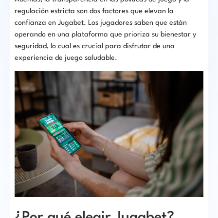
regulación estricta son dos factores que elevan la
confianza en Jugabet. Los jugadores saben que están
operando en una plataforma que prioriza su bienestar y
seguridad, lo cual es crucial para disfrutar de una
experiencia de juego saludable.
¿Por qué elegir Jugabet?