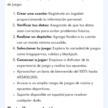
de juego:
Crear una cuenta:
Regístrate en Jugabet
proporcionando tu información personal.
Verificar tus datos:
Asegúrate de que tus datos
sean correctos para evitar problemas futuros.
Realizar un depósito:
Agrega fondos a tu cuenta
con un monto mínimo accesible.
Seleccionar tu juego:
Explora la variedad de juegos
como tragaperras, ruletas y blackjack.
Comenzar a jugar:
Empieza a disfrutar de la
experiencia de juego y realiza tus apuestas.
Aprovechar un bono de bienvenida del 100% hasta
AR$400,000.
Acceso a un amplio rango de juegos de casino y
apuestas deportivas.
Soporte disponible en español para resolver
cualquier duda.