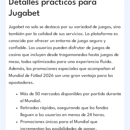
Detalles prácticos para
Jugabet
Jugabet no solo se destaca por su variedad de juegos, sino
también por la calidad de sus servicios. La plataforma es
conocida por ofrecer un entorno de juego seguro y
confiable. Los usuarios pueden disfrutar de juegos de
casino que incluyen desde tragamonedas hasta juegos de
mesa, todos optimizados para una experiencia fluida.
Además, las promociones especiales que acompañan el
Mundial de Fútbol 2026 son una gran ventaja para los
apostadores.
Más de 50 mercados disponibles por partido durante
el Mundial.
Retiradas rápidas, asegurando que los fondos
lleguen a los usuarios en menos de 24 horas.
Promociones únicas para el Mundial que
incrementan las posibilidades de ganar.