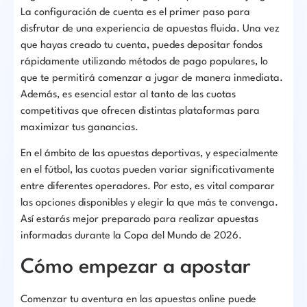
La configuración de cuenta es el primer paso para
disfrutar de una experiencia de apuestas fluida. Una vez
que hayas creado tu cuenta, puedes depositar fondos
rápidamente utilizando métodos de pago populares, lo
que te permitirá comenzar a jugar de manera inmediata.
Además, es esencial estar al tanto de las cuotas
competitivas que ofrecen distintas plataformas para
maximizar tus ganancias.
En el ámbito de las apuestas deportivas, y especialmente
en el fútbol, las cuotas pueden variar significativamente
entre diferentes operadores. Por esto, es vital comparar
las opciones disponibles y elegir la que más te convenga.
Así estarás mejor preparado para realizar apuestas
informadas durante la Copa del Mundo de 2026.
Cómo empezar a apostar
Comenzar tu aventura en las apuestas online puede