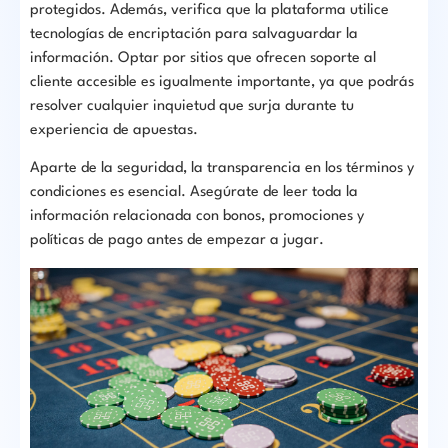
protegidos. Además, verifica que la plataforma utilice
tecnologías de encriptación para salvaguardar la
información. Optar por sitios que ofrecen soporte al
cliente accesible es igualmente importante, ya que podrás
resolver cualquier inquietud que surja durante tu
experiencia de apuestas.
Aparte de la seguridad, la transparencia en los términos y
condiciones es esencial. Asegúrate de leer toda la
información relacionada con bonos, promociones y
políticas de pago antes de empezar a jugar.