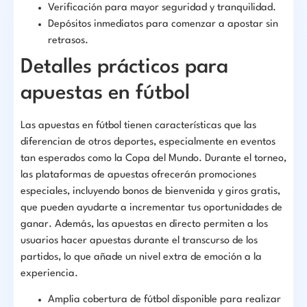
Verificación para mayor seguridad y tranquilidad.
Depósitos inmediatos para comenzar a apostar sin
retrasos.
Detalles prácticos para
apuestas en fútbol
Las apuestas en fútbol tienen características que las
diferencian de otros deportes, especialmente en eventos
tan esperados como la Copa del Mundo. Durante el torneo,
las plataformas de apuestas ofrecerán promociones
especiales, incluyendo bonos de bienvenida y giros gratis,
que pueden ayudarte a incrementar tus oportunidades de
ganar. Además, las apuestas en directo permiten a los
usuarios hacer apuestas durante el transcurso de los
partidos, lo que añade un nivel extra de emoción a la
experiencia.
Amplia cobertura de fútbol disponible para realizar