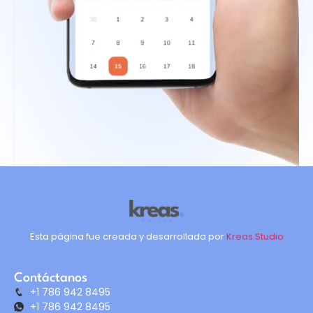
Esta página fue creada y desarrollada por
Kreas.Studio
Contáctanos
+1 786 942 8495
+1 786 942 8495