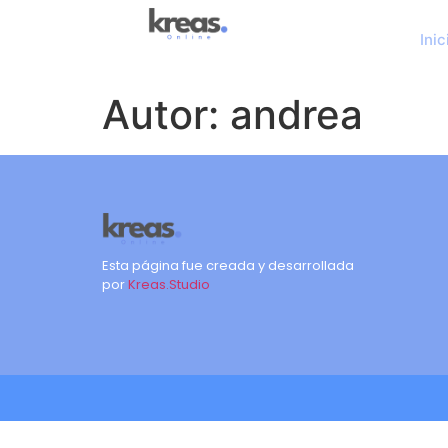
Inic
Autor:
andrea
Esta página fue creada y desarrollada
por
Kreas.Studio