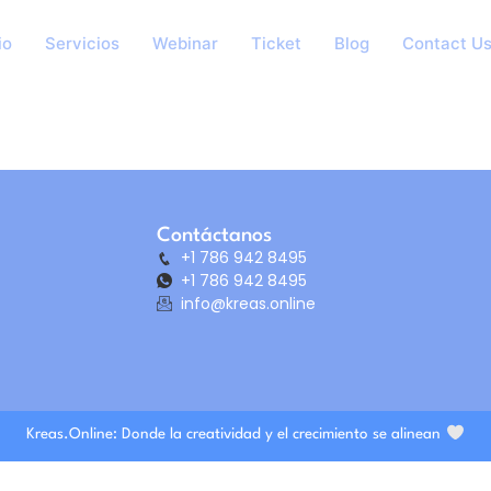
io
Servicios
Webinar
Ticket
Blog
Contact U
Contáctanos
+1 786 942 8495
+1 786 942 8495
info@kreas.online
Kreas.Online: Donde la creatividad y el crecimiento se alinean