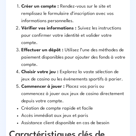
Créer un compte :
Rendez-vous sur le site et
remplissez le formulaire d’inscription avec vos
informations personnelles.
Vérifier vos informations :
Suivez les instructions
pour confirmer votre identité et valider votre
compte.
Effectuer un dépôt :
Utilisez l’une des méthodes de
paiement disponibles pour ajouter des fonds à votre
compte.
Choisir votre jeu :
Explorez la vaste sélection de
jeux de casino ou les événements sportifs à parier.
Commencer à jouer :
Placez vos paris ou
commencez à jouer aux jeux de casino directement
depuis votre compte.
Création de compte rapide et facile
Accès immédiat aux jeux et paris
Assistance client disponible en cas de besoin
Caractéristiques clés de