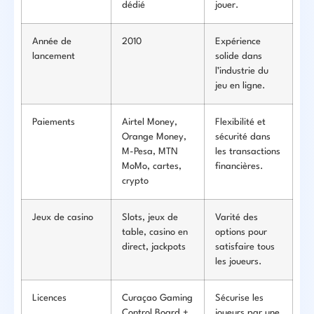
dédié
jouer.
Année de
2010
Expérience
lancement
solide dans
l’industrie du
jeu en ligne.
Paiements
Airtel Money,
Flexibilité et
Orange Money,
sécurité dans
M-Pesa, MTN
les transactions
MoMo, cartes,
financières.
crypto
Jeux de casino
Slots, jeux de
Varité des
table, casino en
options pour
direct, jackpots
satisfaire tous
les joueurs.
Licences
Curaçao Gaming
Sécurise les
Control Board +
joueurs par une