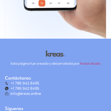
Esta página fue creada y desarrollada por
Kreas.Studio
Contáctanos
+1 786 942 8495
+1 786 942 8495
info@kreas.online
Síguenos