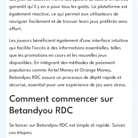
garantit qu’il y en a pour tous les goûts. La plateforme est
également réactive, ce qui permet aux utilisateurs de
naviguer facilement et de trouver leurs jeux préférés sans
effort.
Les joueurs bénéficient également d’une interface intuitive
qui facilite l’accès à des informations essentielles, telles
que les promotions en cours et les nouvelles jeux
disponibles. En intégrant des méthodes de paiement
populaires comme Airtel Money et Orange Money,
Betandyou RDC assure un processus de dépôt rapide et
sécurisé, essentiel pour une expérience de jeu sans stress.
Comment commencer sur
Betandyou RDC
Se lancer sur Betandyou RDC est simple et rapide. Suivez
ces étapes: