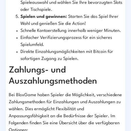
Spieleauswahl und wählen Sie Ihre bevorzugten Slots
oder Tischspiele.
Spielen und gewinnen:
Starten Sie das Spiel Ihrer
Wahl und genießen Sie die Action!
Schnelle Kontoerstellung innerhalb weniger Minuten.
Einfacher Verifizierungsprozess für ein sicheres
Spielumfeld.
Direkte Einzahlungsmöglichkeiten mit Bitcoin für
sofortigen Zugang zu Spielen.
Zahlungs- und
Auszahlungsmethoden
Bei BloxGame haben Spieler die Möglichkeit, verschiedene
Zahlungsmethoden für Einzahlungen und Auszahlungen zu
wählen. Dies ermöglicht Flexibilität und
Anpassungsfähigkeit an die Bedürfnisse der Spieler. Im
Folgenden finden Sie eine Übersicht über die verfügbaren
Optionen: