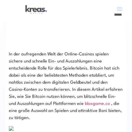
In der aufregenden Welt der Online-Casinos spielen
sichere und schnelle Ein- und Auszahlungen eine
entscheidende Rolle für das Spielerlebnis. Bitcoin hat sich
dabei als eine der beliebtesten Methoden etabliert, um
nahtlos zwischen dem digitalen Geldbeutel und den
Casino-Konten zu transferieren. In diesem Artikel erfahren
Sie, wie Sie Bitcoin nutzen können, um blitzschnelle Ein-
und Auszahlungen auf Plattformen wie
bloxgame.co
, die
eine große Auswahl an Spielen und attraktive Boni bieten,
zu tätigen.