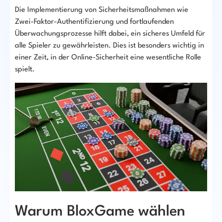
Die Implementierung von Sicherheitsmaßnahmen wie
Zwei-Faktor-Authentifizierung und fortlaufenden
Überwachungsprozesse hilft dabei, ein sicheres Umfeld für
alle Spieler zu gewährleisten. Dies ist besonders wichtig in
einer Zeit, in der Online-Sicherheit eine wesentliche Rolle
spielt.
Warum BloxGame wählen