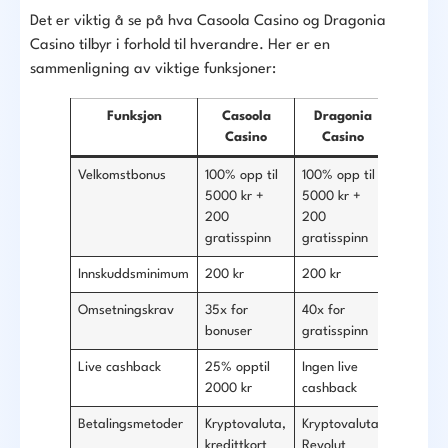
Det er viktig å se på hva Casoola Casino og Dragonia
Casino tilbyr i forhold til hverandre. Her er en
sammenligning av viktige funksjoner:
Funksjon
Casoola
Dragonia
Casino
Casino
Velkomstbonus
100% opp til
100% opp til
5000 kr +
5000 kr +
200
200
gratisspinn
gratisspinn
Innskuddsminimum
200 kr
200 kr
Omsetningskrav
35x for
40x for
bonuser
gratisspinn
Live cashback
25% opptil
Ingen live
2000 kr
cashback
Betalingsmetoder
Kryptovaluta,
Kryptovaluta,
kredittkort
Revolut