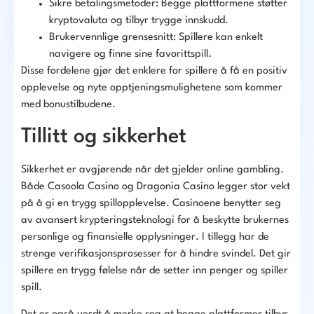
Sikre betalingsmetoder: Begge plattformene støtter
kryptovaluta og tilbyr trygge innskudd.
Brukervennlige grensesnitt: Spillere kan enkelt
navigere og finne sine favorittspill.
Disse fordelene gjør det enklere for spillere å få en positiv
opplevelse og nyte opptjeningsmulighetene som kommer
med bonustilbudene.
Tillitt og sikkerhet
Sikkerhet er avgjørende når det gjelder online gambling.
Både Casoola Casino og Dragonia Casino legger stor vekt
på å gi en trygg spillopplevelse. Casinoene benytter seg
av avansert krypteringsteknologi for å beskytte brukernes
personlige og finansielle opplysninger. I tillegg har de
strenge verifikasjonsprosesser for å hindre svindel. Det gir
spillere en trygg følelse når de setter inn penger og spiller
spill.