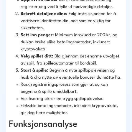
registrer deg ved å fylle ut nødvendige detaljer.
Bekreft detaljene dine:
Følg instruksjonene for å
verifisere identiteten din, noe som er viktig for
sikkerheten.
Sett inn penger:
Minimum innskudd er 200 kr, og
du kan bruke ulike betalingsmetoder, inkludert
kryptovaluta.
Velg spillet ditt:
Bla gjennom det enorme utvalget
av spill, fra spilleautomater til bordspill.
Start å spille:
Begynn å nyte spillopplevelsen og
husk å dra nytte av eventuelle bonuser du måtte ha.
Rask registreringsprosess som gjør at du kan
begynne å spille umiddelbart.
Verifisering sikrer en trygg spillopplevelse.
Fleksible betalingsmetoder, inkludert kryptovaluta,
gir deg flere muligheter.
Funksjonsanalyse