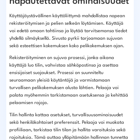
napautettavat ominaisuudet
Käyttäjäystävällinen käyttöliittymä mahdollistaa nopean
rekisteröitymisen ja pelien selkeän löytämisen. Käyttäjä
voi edetä omaan tahtiinsa ja löytää tarvitsemansa tiedot
yhdellä silmäyksellä. Sivusto pyrkii tarjoamaan sujuvan
sekä esteettisen kokemuksen koko pelikokemuksen ajan.
Rekisteröityminen on sujuva prosessi, jonka aikana
käyttäjä luo tilin, vahvistaa sähköpostinsa ja asettaa
ensisijaiset suojaukset. Prosessi on suunniteltu
seuraamaan yleisiä käytäntöjä ja varmistamaan
turvallisen pelikokemuksen alusta lähtien. Pelaaja voi
palata myöhemmin tarkistamaan asetuksensa ja kehittää
pelaamisen rajoja.
Tilin hallinta kattaa asetukset, turvallisuusominaisuudet
sekä henkilökohtaiset preferenssit. Pelaaja voi muokata
profiiliaan, tarkistaa tilin tilan ja hallita varoituksia sekä
rajoituksia. Tämä auttaa ylläpitämään hallinnan tunnetta