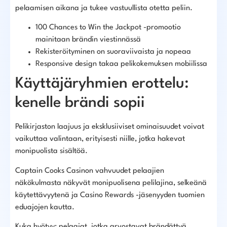
pelaamisen aikana ja tukee vastuullista otetta peliin.
100 Chances to Win the Jackpot -promootio
mainitaan brändin viestinnässä
Rekisteröityminen on suoraviivaista ja nopeaa
Responsive design takaa pelikokemuksen mobiilissa
Käyttäjäryhmien erottelu:
kenelle brändi sopii
Pelikirjaston laajuus ja eksklusiiviset ominaisuudet voivat
vaikuttaa valintaan, erityisesti niille, jotka hakevat
monipuolista sisältöä.
Captain Cooks Casinon vahvuudet pelaajien
näkökulmasta näkyvät monipuolisena pelilajina, selkeänä
käytettävyytenä ja Casino Rewards -jäsenyyden tuomien
eduajojen kautta.
Kuka hyötyy: pelaajat, jotka arvostavat brändättyä