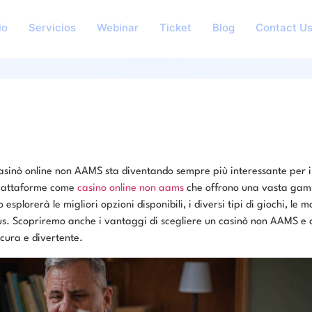
io
Servicios
Webinar
Ticket
Blog
Contact U
asinò online non AAMS sta diventando sempre più interessante per i g
piattaforme come
casino online non aams
che offrono una vasta gamm
o esplorerà le migliori opzioni disponibili, i diversi tipi di giochi, l
onus. Scopriremo anche i vantaggi di scegliere un casinò non AAMS e
icura e divertente.