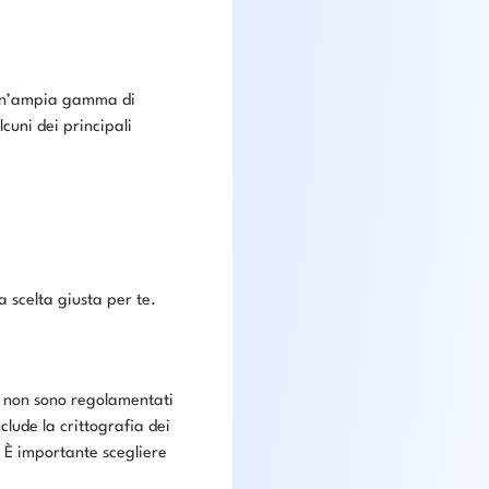
o un’ampia gamma di
cuni dei principali
a scelta giusta per te.
S non sono regolamentati
nclude la crittografia dei
o. È importante scegliere