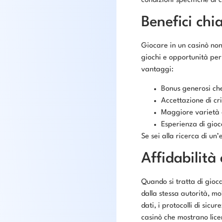
condizioni specifiche di 
Benefici ch
Giocare in un casinò no
giochi e opportunità per
vantaggi:
Bonus generosi ch
Accettazione di cr
Maggiore varietà di
Esperienza di gioc
Se sei alla ricerca di un
Affidabilità
Quando si tratta di gioc
dalla stessa autorità, mol
dati, i protocolli di sic
casinò che mostrano lice