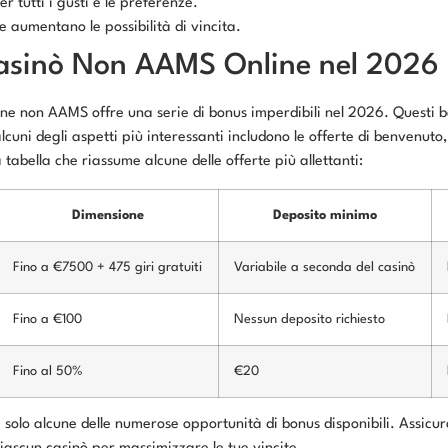
er tutti i gusti e le preferenze.
e aumentano le possibilità di vincita.
asinò Non AAMS Online nel 2026
line non AAMS offre una serie di bonus imperdibili nel 2026. Questi
cuni degli aspetti più interessanti includono le offerte di benvenuto
a tabella che riassume alcune delle offerte più allettanti:
Dimensione
Deposito minimo
Fino a €7500 + 475 giri gratuiti
Variabile a seconda del casinò
Fino a €100
Nessun deposito richiesto
Fino al 50%
€20
solo alcune delle numerose opportunità di bonus disponibili. Assicura