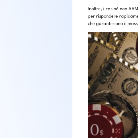
Inoltre, i casinò non AAM
per rispondere rapidame
che garantiscono il mass