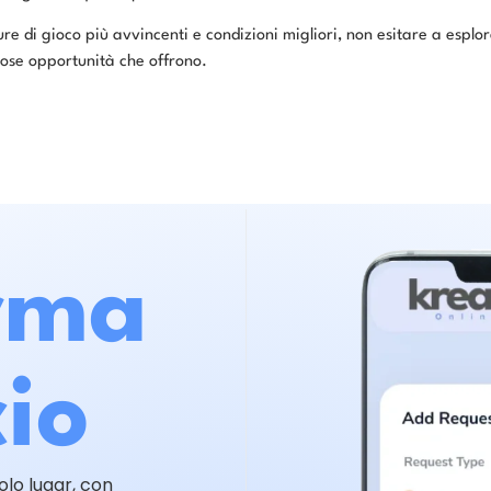
re di gioco più avvincenti e condizioni migliori, non esitare a espl
ose opportunità che offrono.
rma
io
olo lugar, con