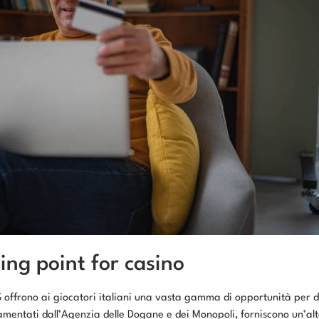
ting point for casino
 offrono ai giocatori italiani una vasta gamma di opportunità per di
amentati dall’Agenzia delle Dogane e dei Monopoli, forniscono un’alt