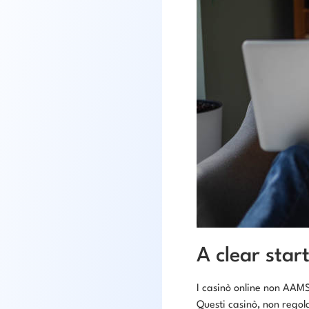
A clear star
I casinò online non AAMS
Questi casinò, non regol