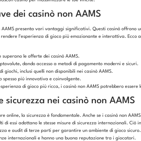
ciascun casinò per massimizzare le tue vincite.
iave dei casinò non AAMS
n AAMS presenta vari vantaggi significativi. Questi casinò offron
 rendere l’esperienza di gioco più emozionante e interattiva. Ecco al
e superano le offerte dei casinò AAMS.
iptovalute, dando accesso a metodi di pagamento moderni e sicuri.
 giochi, inclusi quelli non disponibili nei casinò AAMS.
o spesso più innovativa e coinvolgente.
’esperienza di gioco più ricca, i casinò non AAMS potrebbero essere l
 e sicurezza nei casinò non AAMS
are online, la sicurezza è fondamentale. Anche se i casinò non AAM
ti di essi adottano le stesse misure di sicurezza internazionali. Ciò i
urezza e audit di terze parti per garantire un ambiente di gioco sicur
nze internazionali e hanno una buona reputazione tra i giocatori.