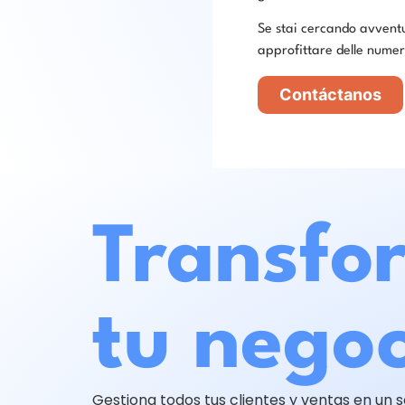
Se stai cercando avventu
approfittare delle numer
Contáctanos
Transfo
tu negoc
Gestiona todos tus clientes y ventas en un s