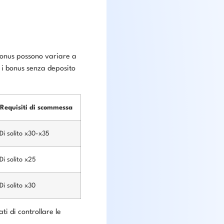
 bonus possono variare a
, i bonus senza deposito
Requisiti di scommessa
Di solito x30-x35
Di solito x25
Di solito x30
ti di controllare le