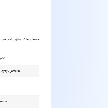
an pelaajille. Alla oleva
keää
 löytyy jotakin.
keitä.