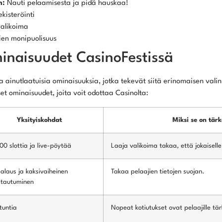
n:
Nauti pelaamisesta ja pidä hauskaa!
kisteröinti
alikoima
lien monipuolisuus
minaisuudet CasinoFestissä
 ainutlaatuisia ominaisuuksia, jotka tekevät siitä erinomaisen valinn
set ominaisuudet, joita voit odottaa Casinolta:
Yksityiskohdat
Miksi se on tär
000 slottia ja live-pöytää
Laaja valikoima takaa, että jokaiselle
alaus ja kaksivaiheinen
Takaa pelaajien tietojen suojan.
stautuminen
tuntia
Nopeat kotiutukset ovat pelaajille tär