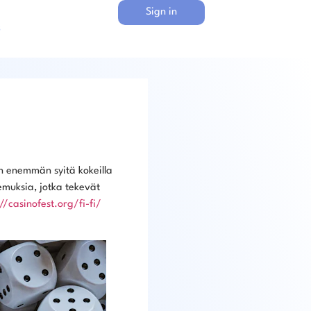
Sign in
s
n enemmän syitä kokeilla
emuksia, jotka tekevät
://casinofest.org/fi-fi/