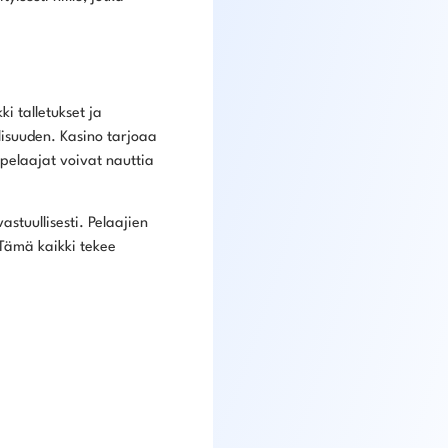
i talletukset ja
lisuuden. Kasino tarjoaa
 pelaajat voivat nauttia
astuullisesti. Pelaajien
 Tämä kaikki tekee