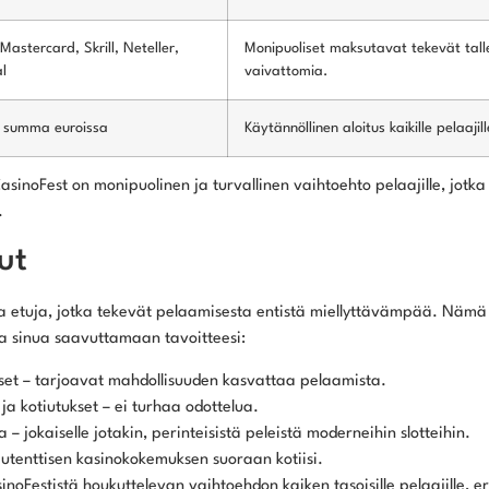
 Mastercard, Skrill, Neteller,
Monipuoliset maksutavat tekevät talle
l
vaivattomia.
y summa euroissa
Käytännöllinen aloitus kaikille pelaajill
asinoFest on monipuolinen ja turvallinen vaihtoehto pelaajille, jotk
.
ut
ta etuja, jotka tekevät pelaamisesta entistä miellyttävämpää. Näm
aa sinua saavuttamaan tavoitteesi:
set – tarjoavat mahdollisuuden kasvattaa pelaamista.
ja kotiutukset – ei turhaa odottelua.
 – jokaiselle jotakin, perinteisistä peleistä moderneihin slotteihin.
autenttisen kasinokokemuksen suoraan kotiisi.
Festistä houkuttelevan vaihtoehdon kaiken tasoisille pelaajille, erity