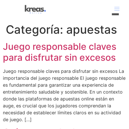
Categoría:
apuestas
Juego responsable claves
para disfrutar sin excesos
Juego responsable claves para disfrutar sin excesos La
importancia del juego responsable El juego responsable
es fundamental para garantizar una experiencia de
entretenimiento saludable y sostenible. En un contexto
donde las plataformas de apuestas online están en
auge, es crucial que los jugadores comprendan la
necesidad de establecer límites claros en su actividad
de juego. […]