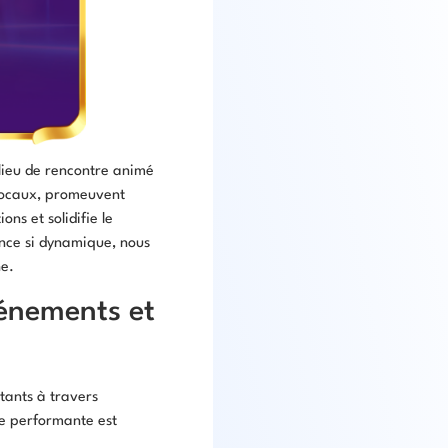
 lieu de rencontre animé
 locaux, promeuvent
ons et solidifie le
ance si dynamique, nous
ne.
énements et
tants à travers
le performante est