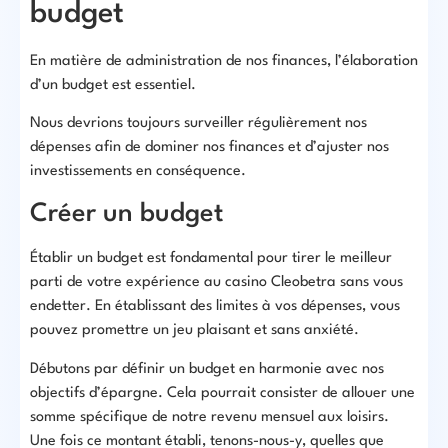
budget
En matière de administration de nos finances, l’élaboration
d’un budget est essentiel.
Nous devrions toujours surveiller régulièrement nos
dépenses afin de dominer nos finances et d’ajuster nos
investissements en conséquence.
Créer un budget
Établir un budget est fondamental pour tirer le meilleur
parti de votre expérience au casino Cleobetra sans vous
endetter. En établissant des limites à vos dépenses, vous
pouvez promettre un jeu plaisant et sans anxiété.
Débutons par définir un budget en harmonie avec nos
objectifs d’épargne. Cela pourrait consister de allouer une
somme spécifique de notre revenu mensuel aux loisirs.
Une fois ce montant établi, tenons-nous-y, quelles que