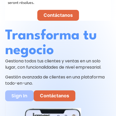
seront résolues.
Contáctanos
Transforma tu
negocio
Gestiona todos tus clientes y ventas en un solo
lugar, con funcionalidades de nivel empresarial.
Gestión avanzada de clientes en una plataforma
todo-en-uno.
Sign In
Contáctanos