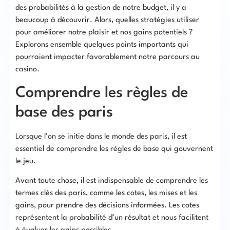
des probabilités à la gestion de notre budget, il y a
beaucoup à découvrir. Alors, quelles stratégies utiliser
pour améliorer notre plaisir et nos gains potentiels ?
Explorons ensemble quelques points importants qui
pourraient impacter favorablement notre parcours au
casino.
Comprendre les règles de
base des paris
Lorsque l’on se initie dans le monde des paris, il est
essentiel de comprendre les règles de base qui gouvernent
le jeu.
Avant toute chose, il est indispensable de comprendre les
termes clés des paris, comme les cotes, les mises et les
gains, pour prendre des décisions informées. Les cotes
représentent la probabilité d’un résultat et nous facilitent