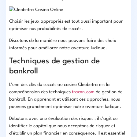
Choisir les jeux appropriés est tout aussi important pour
optimiser nos probabilités de succès.
Discutons de la manière nous pouvons faire des choix
informés pour améliorer notre aventure ludique.
Techniques de gestion de
bankroll
L’une des clés du succès au casino Cleobetra est la
compréhension des techniques
tracxn.com
de gestion de
bankroll. En apprenant et utilisant ces approches, nous
pouvons grandement optimiser notre aventure ludique.
Débutons avec une évaluation des risques ; il s’agit de
identifier le capital que nous acceptons de risquer et
d’établir un plan financier en conséquence. Il est essentiel