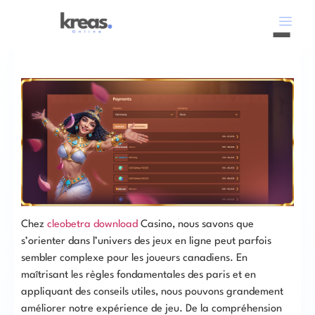
Chez
cleobetra download
Casino, nous savons que
s’orienter dans l’univers des jeux en ligne peut parfois
sembler complexe pour les joueurs canadiens. En
maîtrisant les règles fondamentales des paris et en
appliquant des conseils utiles, nous pouvons grandement
améliorer notre expérience de jeu. De la compréhension