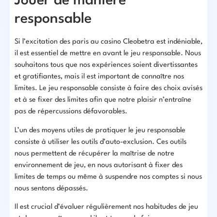
Jouer de manière
responsable
Si l’excitation des paris au casino Cleobetra est indéniable,
il est essentiel de mettre en avant le jeu responsable. Nous
souhaitons tous que nos expériences soient divertissantes
et gratifiantes, mais il est important de connaître nos
limites. Le jeu responsable consiste à faire des choix avisés
et à se fixer des limites afin que notre plaisir n’entraîne
pas de répercussions défavorables.
L’un des moyens utiles de pratiquer le jeu responsable
consiste à utiliser les outils d’auto-exclusion. Ces outils
nous permettent de récupérer la maîtrise de notre
environnement de jeu, en nous autorisant à fixer des
limites de temps ou même à suspendre nos comptes si nous
nous sentons dépassés.
Il est crucial d’évaluer régulièrement nos habitudes de jeu