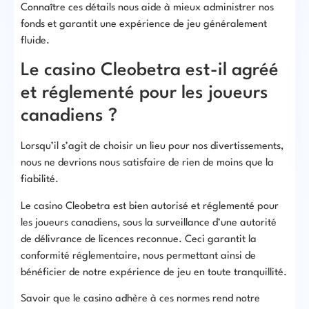
Connaître ces détails nous aide à mieux administrer nos
fonds et garantit une expérience de jeu généralement
fluide.
Le casino Cleobetra est-il agréé
et réglementé pour les joueurs
canadiens ?
Lorsqu’il s’agit de choisir un lieu pour nos divertissements,
nous ne devrions nous satisfaire de rien de moins que la
fiabilité.
Le casino Cleobetra est bien autorisé et réglementé pour
les joueurs canadiens, sous la surveillance d’une autorité
de délivrance de licences reconnue. Ceci garantit la
conformité réglementaire, nous permettant ainsi de
bénéficier de notre expérience de jeu en toute tranquillité.
Savoir que le casino adhère à ces normes rend notre