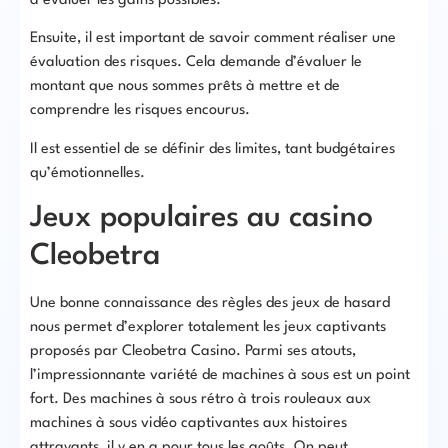
à évaluer les gains possibles.
Ensuite, il est important de savoir comment réaliser une
évaluation des risques. Cela demande d’évaluer le
montant que nous sommes prêts à mettre et de
comprendre les risques encourus.
Il est essentiel de se définir des limites, tant budgétaires
qu’émotionnelles.
Jeux populaires au casino
Cleobetra
Une bonne connaissance des règles des jeux de hasard
nous permet d’explorer totalement les jeux captivants
proposés par Cleobetra Casino. Parmi ses atouts,
l’impressionnante variété de machines à sous est un point
fort. Des machines à sous rétro à trois rouleaux aux
machines à sous vidéo captivantes aux histoires
attrayants, il y en a pour tous les goûts. On peut