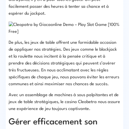
facilement passer des heures à tenter sa chance et à
espérer du jackpot.
De plus, les jeux de table offrent une formidable occasion
de appliquer nos stratégies. Des jeux comme le blackjack
et la roulette nous incitent à la pensée critique et à
prendre des décisions stratégiques qui peuvent s’avérer
très fructueuses. En nous acclimatant avec les règles
spécifiques de chaque jeu, nous pouvons éviter les erreurs
communes et ainsi maximiser nos chances de succès.
Avec un assemblage de machines à sous palpitantes et de
jeux de table stratégiques, le casino Cleobetra nous assure
une expérience de jeu toujours captivante.
Gérer efficacement son