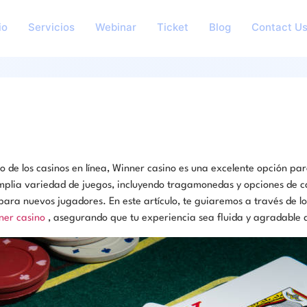
io
Servicios
Webinar
Ticket
Blog
Contact U
o de los casinos en línea, Winner casino es una excelente opción p
plia variedad de juegos, incluyendo tragamonedas y opciones de ca
ara nuevos jugadores. En este artículo, te guiaremos a través de l
ner casino
, asegurando que tu experiencia sea fluida y agradable d