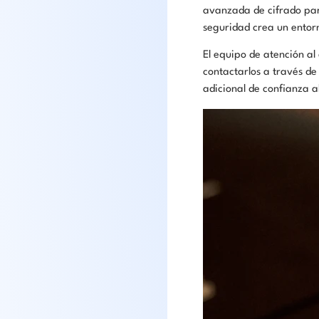
avanzada de cifrado para
seguridad crea un entorn
El equipo de atención al
contactarlos a través de
adicional de confianza a