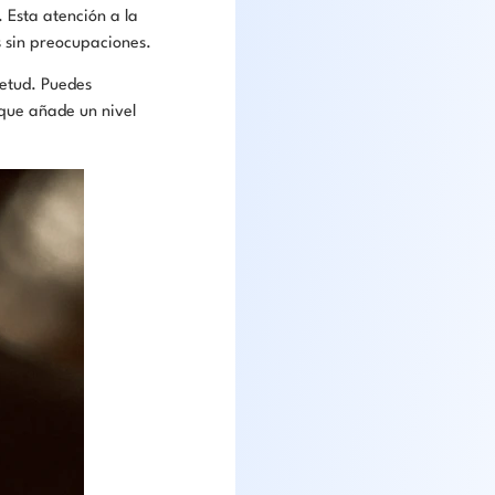
 Esta atención a la
s sin preocupaciones.
ietud. Puedes
 que añade un nivel