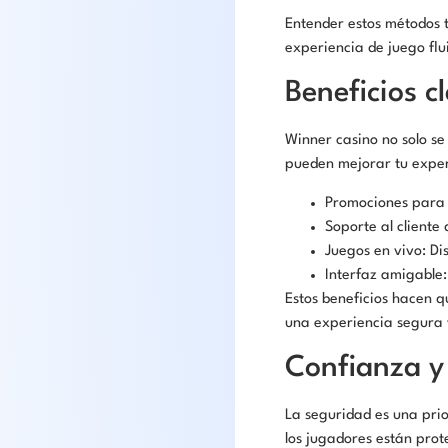
Entender estos métodos t
experiencia de juego flu
Beneficios c
Winner casino no solo se
pueden mejorar tu exper
Promociones para n
Soporte al cliente
Juegos en vivo: Di
Interfaz amigable:
Estos beneficios hacen q
una experiencia segura 
Confianza y
La seguridad es una pri
los jugadores están prot