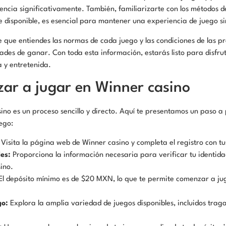
ncia significativamente. También, familiarizarte con los métodos de 
nte disponible, es esencial para mantener una experiencia de juego s
e que entiendes las normas de cada juego y las condiciones de las 
des de ganar. Con toda esta información, estarás listo para disfru
a y entretenida.
r a jugar en Winner casino
no es un proceso sencillo y directo. Aquí te presentamos un paso 
uego:
Visita la página web de Winner casino y completa el registro con tu
les:
Proporciona la información necesaria para verificar tu identida
ino.
El depósito mínimo es de $20 MXN, lo que te permite comenzar a ju
go:
Explora la amplia variedad de juegos disponibles, incluidos tra