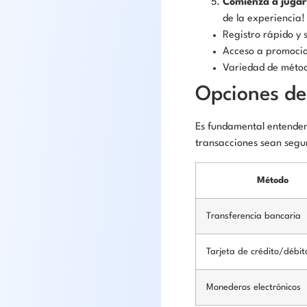
Comienza a jugar
de la experiencia!
Registro rápido y 
Acceso a promocion
Variedad de métod
Opciones de 
Es fundamental entender 
transacciones sean segur
Método
Transferencia bancaria
Tarjeta de crédito/débit
Monederos electrónicos