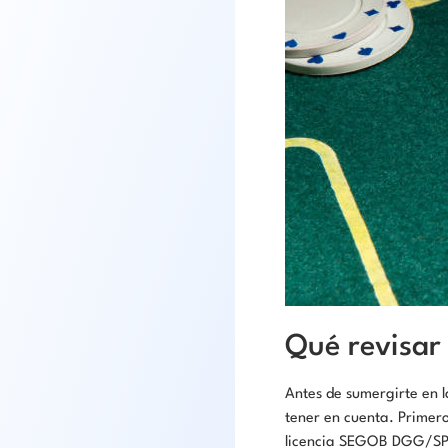
Qué revisar
Antes de sumergirte en 
tener en cuenta. Primero,
licencia SEGOB DGG/SP/