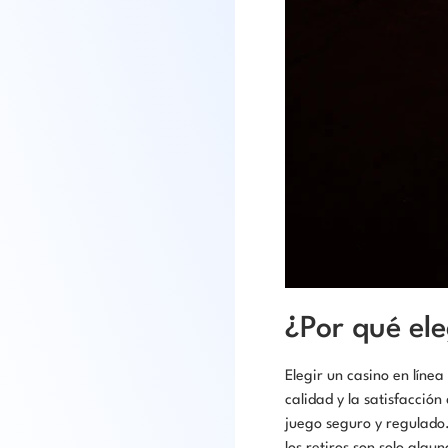
¿Por qué el
Elegir un casino en líne
calidad y la satisfacció
juego seguro y regulado. 