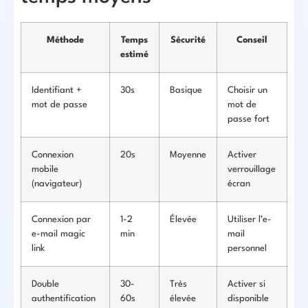
Méthode
Temps
Sécurité
Conseil
estimé
Identifiant +
30s
Basique
Choisir un
mot de passe
mot de
passe fort
Connexion
20s
Moyenne
Activer
mobile
verrouillage
(navigateur)
écran
Connexion par
1-2
Élevée
Utiliser l’e-
e-mail magic
min
mail
link
personnel
Double
30-
Très
Activer si
authentification
60s
élevée
disponible