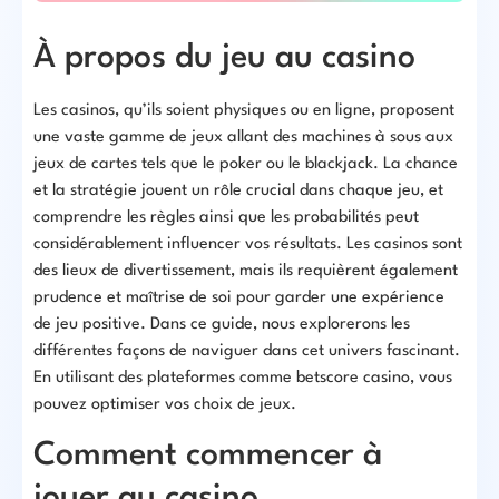
À propos du jeu au casino
Les casinos, qu’ils soient physiques ou en ligne, proposent
une vaste gamme de jeux allant des machines à sous aux
jeux de cartes tels que le poker ou le blackjack. La chance
et la stratégie jouent un rôle crucial dans chaque jeu, et
comprendre les règles ainsi que les probabilités peut
considérablement influencer vos résultats. Les casinos sont
des lieux de divertissement, mais ils requièrent également
prudence et maîtrise de soi pour garder une expérience
de jeu positive. Dans ce guide, nous explorerons les
différentes façons de naviguer dans cet univers fascinant.
En utilisant des plateformes comme betscore casino, vous
pouvez optimiser vos choix de jeux.
Comment commencer à
jouer au casino