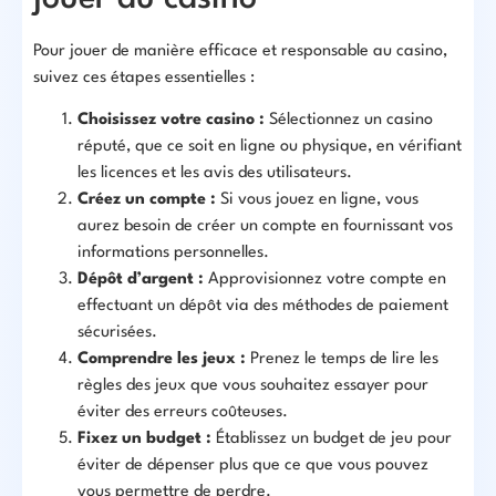
Pour jouer de manière efficace et responsable au casino,
suivez ces étapes essentielles :
Choisissez votre casino :
Sélectionnez un casino
réputé, que ce soit en ligne ou physique, en vérifiant
les licences et les avis des utilisateurs.
Créez un compte :
Si vous jouez en ligne, vous
aurez besoin de créer un compte en fournissant vos
informations personnelles.
Dépôt d’argent :
Approvisionnez votre compte en
effectuant un dépôt via des méthodes de paiement
sécurisées.
Comprendre les jeux :
Prenez le temps de lire les
règles des jeux que vous souhaitez essayer pour
éviter des erreurs coûteuses.
Fixez un budget :
Établissez un budget de jeu pour
éviter de dépenser plus que ce que vous pouvez
vous permettre de perdre.