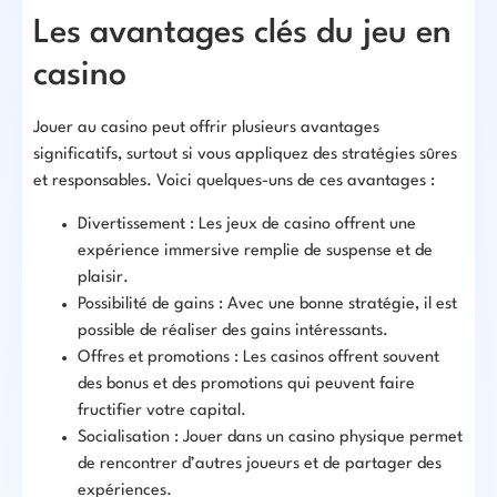
Les avantages clés du jeu en
casino
Jouer au casino peut offrir plusieurs avantages
significatifs, surtout si vous appliquez des stratégies sûres
et responsables. Voici quelques-uns de ces avantages :
Divertissement : Les jeux de casino offrent une
expérience immersive remplie de suspense et de
plaisir.
Possibilité de gains : Avec une bonne stratégie, il est
possible de réaliser des gains intéressants.
Offres et promotions : Les casinos offrent souvent
des bonus et des promotions qui peuvent faire
fructifier votre capital.
Socialisation : Jouer dans un casino physique permet
de rencontrer d’autres joueurs et de partager des
expériences.