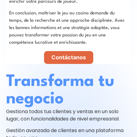
enrichir votre parcours de joueur.
En conclusion, maîtriser le jeu au casino demande du
temps, de la recherche et une approche disciplinée. Avec
les bonnes informations et une stratégie adaptée, vous
pouvez transformer votre passion du jeu en une
compétence lucrative et enrichissante.
Contáctanos
Transforma tu
negocio
Gestiona todos tus clientes y ventas en un solo
lugar, con funcionalidades de nivel empresarial.
Gestión avanzada de clientes en una plataforma