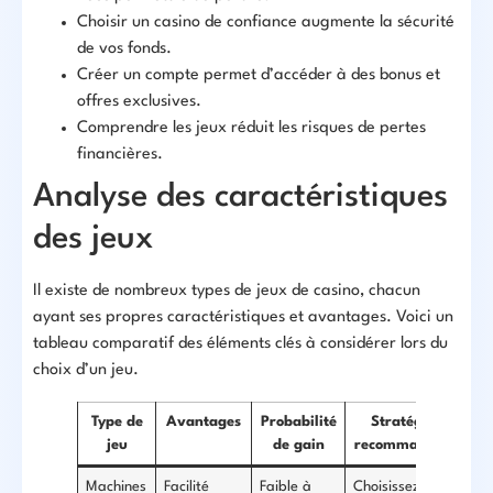
Choisir un casino de confiance augmente la sécurité
de vos fonds.
Créer un compte permet d’accéder à des bonus et
offres exclusives.
Comprendre les jeux réduit les risques de pertes
financières.
Analyse des caractéristiques
des jeux
Il existe de nombreux types de jeux de casino, chacun
ayant ses propres caractéristiques et avantages. Voici un
tableau comparatif des éléments clés à considérer lors du
choix d’un jeu.
Type de
Avantages
Probabilité
Stratégies
jeu
de gain
recommandées
Machines
Facilité
Faible à
Choisissez des