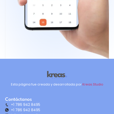
Esta página fue creada y desarrollada por
Kreas.Studio
Contáctanos
+1 786 942 8495
+1 786 942 8495