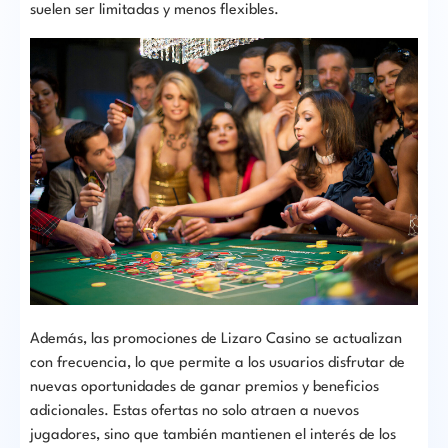
suelen ser limitadas y menos flexibles.
Además, las promociones de Lizaro Casino se actualizan
con frecuencia, lo que permite a los usuarios disfrutar de
nuevas oportunidades de ganar premios y beneficios
adicionales. Estas ofertas no solo atraen a nuevos
jugadores, sino que también mantienen el interés de los