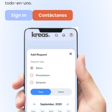
todo-en-uno.
Sign In
Contáctanos