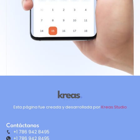
Esta página fue creada y desarrollada por
Kreas.Studio
Contáctanos
+1 786 942 8495
+1 786 942 8495