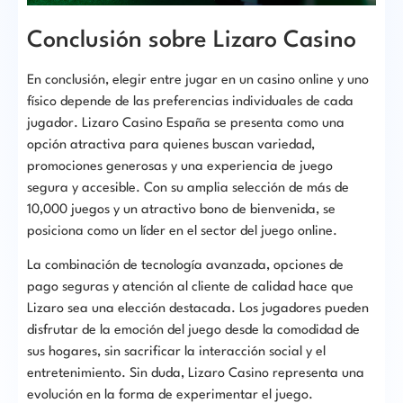
Conclusión sobre Lizaro Casino
En conclusión, elegir entre jugar en un casino online y uno
físico depende de las preferencias individuales de cada
jugador. Lizaro Casino España se presenta como una
opción atractiva para quienes buscan variedad,
promociones generosas y una experiencia de juego
segura y accesible. Con su amplia selección de más de
10,000 juegos y un atractivo bono de bienvenida, se
posiciona como un líder en el sector del juego online.
La combinación de tecnología avanzada, opciones de
pago seguras y atención al cliente de calidad hace que
Lizaro sea una elección destacada. Los jugadores pueden
disfrutar de la emoción del juego desde la comodidad de
sus hogares, sin sacrificar la interacción social y el
entretenimiento. Sin duda, Lizaro Casino representa una
evolución en la forma de experimentar el juego.