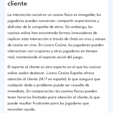
cliente
La interacción social en un casino físico es innegable; los
jugadores pueden conversar, compartir experiencias y
disfrutar de la compañía de otros. Sin embargo, los
casinos online han encontrado formas innovadoras de
replicar esta interacción a través de chats en vivo y mesas
de casino en vivo. En Lizaro Casino, los jugadores pueden
interactuar con crupieres y otros jugadores en tiempo
real, manteniendo el aspecto social del juego.
El soporte al cliente es otro aspecto en el que los casinos
online suelen destacar. Lizaro Casino España ofrece
atención al cliente 24/7 en español, lo que asegura que
cualquier duda o problema pueda ser resuelto de
inmediato. En comparación, los casinos físicos pueden
tener horarios limitados para atención al cliente, lo que
puede resultar frustrante para los jugadores que
necesiten ayuda.