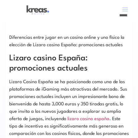
Diferencias entre jugar en un casino online y uno físico la
elección de Lizaro casino España: promociones actuales
Lizaro casino España:
promociones actuales
Lizaro Casino España se ha posicionado como una de las
plataformas de iGaming más atractivas del mercado. Sus
promociones actuales incluyen un impresionante bono de
bienvenida de hasta 3,000 euros y 350 tiradas gratis, lo
que invita a los nuevos jugadores a explorar su amplia
oferta de juegos, incluyendo
lizaro casino españa
. Este
tipo de incentivo es significativamente más generoso en
comparación con los casinos físicos, donde las promociones