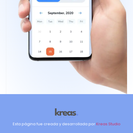
Esta página fue creada y desarrollada por
Kreas.Studio