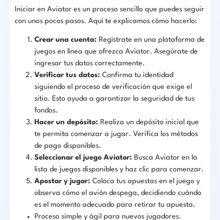
Iniciar en Aviator es un proceso sencillo que puedes seguir
con unos pocos pasos. Aquí te explicamos cómo hacerlo:
Crear una cuenta:
Regístrate en una plataforma de
juegos en línea que ofrezca Aviator. Asegúrate de
ingresar tus datos correctamente.
Verificar tus datos:
Confirma tu identidad
siguiendo el proceso de verificación que exige el
sitio. Esto ayuda a garantizar la seguridad de tus
fondos.
Hacer un depósito:
Realiza un depósito inicial que
te permita comenzar a jugar. Verifica los métodos
de pago disponibles.
Seleccionar el juego Aviator:
Busca Aviator en la
lista de juegos disponibles y haz clic para comenzar.
Apostar y jugar:
Coloca tus apuestas en el juego y
observa cómo el avión despega, decidiendo cuándo
es el momento adecuado para retirar tu apuesta.
Proceso simple y ágil para nuevos jugadores.