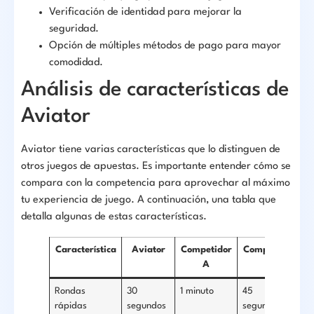
Verificación de identidad para mejorar la
seguridad.
Opción de múltiples métodos de pago para mayor
comodidad.
Análisis de características de
Aviator
Aviator tiene varias características que lo distinguen de
otros juegos de apuestas. Es importante entender cómo se
compara con la competencia para aprovechar al máximo
tu experiencia de juego. A continuación, una tabla que
detalla algunas de estas características.
Característica
Aviator
Competidor
Competidor
A
B
Rondas
30
1 minuto
45
rápidas
segundos
segundos