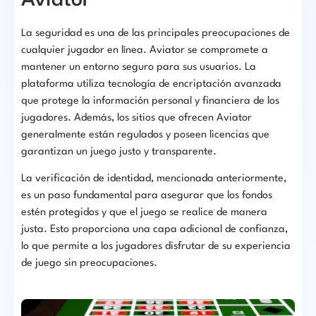
Aviator
La seguridad es una de las principales preocupaciones de
cualquier jugador en línea. Aviator se compromete a
mantener un entorno seguro para sus usuarios. La
plataforma utiliza tecnología de encriptación avanzada
que protege la información personal y financiera de los
jugadores. Además, los sitios que ofrecen Aviator
generalmente están regulados y poseen licencias que
garantizan un juego justo y transparente.
La verificación de identidad, mencionada anteriormente,
es un paso fundamental para asegurar que los fondos
estén protegidos y que el juego se realice de manera
justa. Esto proporciona una capa adicional de confianza,
lo que permite a los jugadores disfrutar de su experiencia
de juego sin preocupaciones.