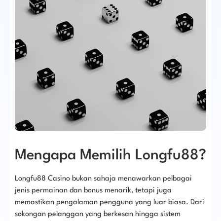
Mengapa Memilih Longfu88?
Longfu88 Casino bukan sahaja menawarkan pelbagai
jenis permainan dan bonus menarik, tetapi juga
memastikan pengalaman pengguna yang luar biasa. Dari
sokongan pelanggan yang berkesan hingga sistem