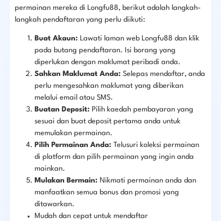
permainan mereka di Longfu88, berikut adalah langkah-
langkah pendaftaran yang perlu diikuti:
Buat Akaun:
Lawati laman web Longfu88 dan klik
pada butang pendaftaran. Isi borang yang
diperlukan dengan maklumat peribadi anda.
Sahkan Maklumat Anda:
Selepas mendaftar, anda
perlu mengesahkan maklumat yang diberikan
melalui email atau SMS.
Buatan Deposit:
Pilih kaedah pembayaran yang
sesuai dan buat deposit pertama anda untuk
memulakan permainan.
Pilih Permainan Anda:
Telusuri koleksi permainan
di platform dan pilih permainan yang ingin anda
mainkan.
Mulakan Bermain:
Nikmati permainan anda dan
manfaatkan semua bonus dan promosi yang
ditawarkan.
Mudah dan cepat untuk mendaftar