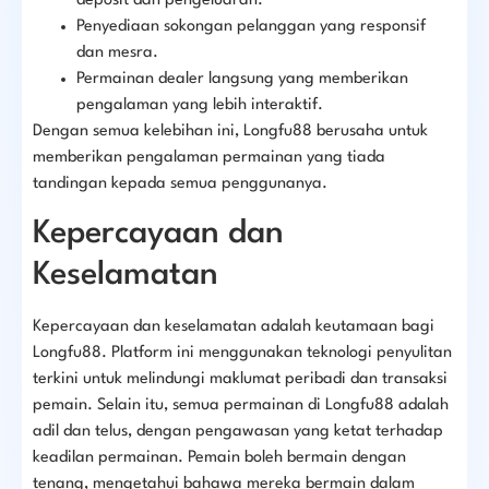
deposit dan pengeluaran.
Penyediaan sokongan pelanggan yang responsif
dan mesra.
Permainan dealer langsung yang memberikan
pengalaman yang lebih interaktif.
Dengan semua kelebihan ini, Longfu88 berusaha untuk
memberikan pengalaman permainan yang tiada
tandingan kepada semua penggunanya.
Kepercayaan dan
Keselamatan
Kepercayaan dan keselamatan adalah keutamaan bagi
Longfu88. Platform ini menggunakan teknologi penyulitan
terkini untuk melindungi maklumat peribadi dan transaksi
pemain. Selain itu, semua permainan di Longfu88 adalah
adil dan telus, dengan pengawasan yang ketat terhadap
keadilan permainan. Pemain boleh bermain dengan
tenang, mengetahui bahawa mereka bermain dalam