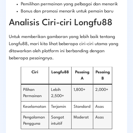
Pemilihan permainan yang pelbagai dan menarik
Bonus dan promosi menarik untuk pemain baru
Analisis Ciri-ciri Longfu88
Untuk memberikan gambaran yang lebih baik tentang
Longfu88, mari kita lihat beberapa ciri-ciri utama yang
ditawarkan oleh platform ini berbanding dengan
beberapa pesaingnya.
Ciri
Longfu88
Pesaing
Pesaing
A
B
Pilihan
Lebih
1,800+
2,000+
Permainan
2,500+
Keselamatan
Terjamin
Standard
Asas
Pengalaman
Sangat
Moderat
Asas
Pengguna
intuitif