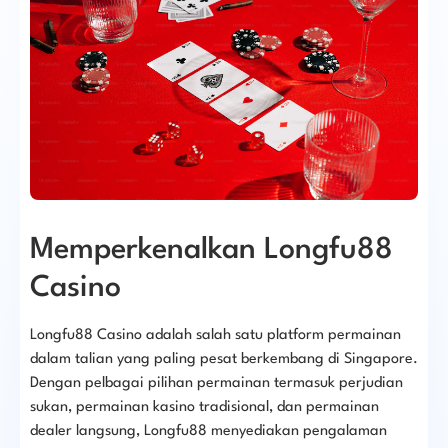
Memperkenalkan Longfu88
Casino
Longfu88 Casino adalah salah satu platform permainan
dalam talian yang paling pesat berkembang di Singapore.
Dengan pelbagai pilihan permainan termasuk perjudian
sukan, permainan kasino tradisional, dan permainan
dealer langsung, Longfu88 menyediakan pengalaman