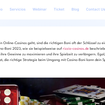
io
Servicios
Webinar
Ticket
Blog
Contact U
n Online-Casinos geht, sind die richtigen Boni oft der Schlüssel zu e
ino-Boni 2023, wie sie beispielsweise auf
rizzio-casinos.de
beschrieb
, ihre Gewinne zu maximieren und ihre Spielzeit zu verlängern. Egal
ist, die richtige Strategie beim Umgang mit Casino-Boni kann dein Sp