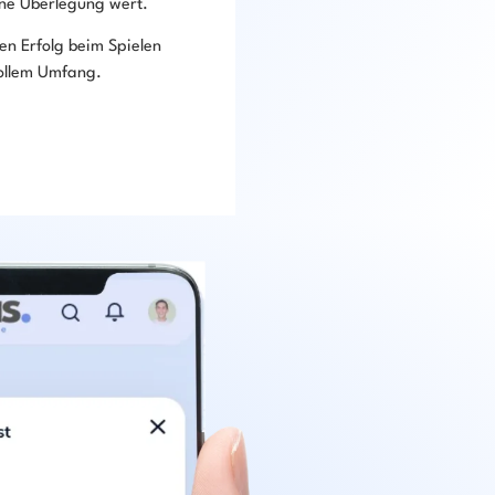
eine Überlegung wert.
den Erfolg beim Spielen
vollem Umfang.