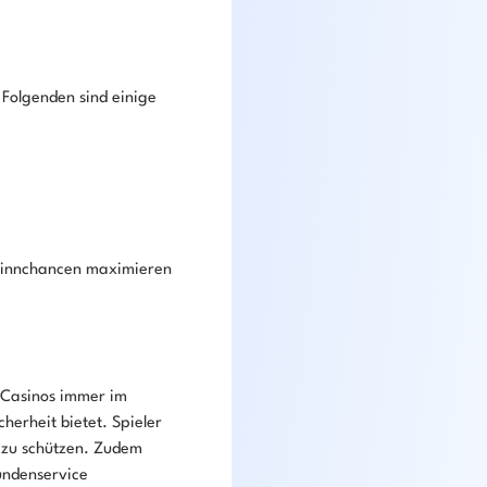
 Folgenden sind einige
Gewinnchancen maximieren
e-Casinos immer im
herheit bietet. Spieler
n zu schützen. Zudem
Kundenservice