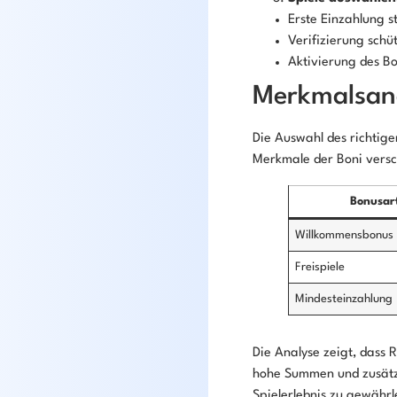
Erste Einzahlung 
Verifizierung schü
Aktivierung des B
Merkmalsana
Die Auswahl des richtige
Merkmale der Boni versch
Bonusar
Willkommensbonus
Freispiele
Mindesteinzahlung
Die Analyse zeigt, dass 
hohe Summen und zusätzl
Spielerlebnis zu gewährl