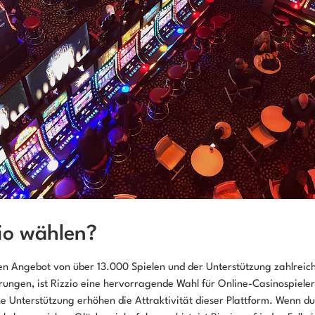
io wählen?
n Angebot von über 13.000 Spielen und der Unterstützung zahlrei
rungen, ist Rizzio eine hervorragende Wahl für Online-Casinospieler
e Unterstützung erhöhen die Attraktivität dieser Plattform. Wenn d