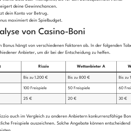
steigert deine Gewinnchancen.
tzt dein Konto vor Betrug.
onus maximiert dein Spielbudget.
lyse von Casino-Boni
n Bonus hängt von verschiedenen Faktoren ab. In der folgenden Tabe
iedener Anbieter, um dir bei der Entscheidung zu helfen.
t
Rizzio
Wettanbieter A
W
Bis zu 1.200 €
Bis zu 800 €
Bis zu 
100 Freispiele
50 Freispiele
60 Frei
25 €
20 €
30 €
Rizzio auch im Vergleich zu anderen Anbietern konkurrenzfähige Boni
iche Freispiele auszeichnen. Solche Angebote können entscheidend
eisten.