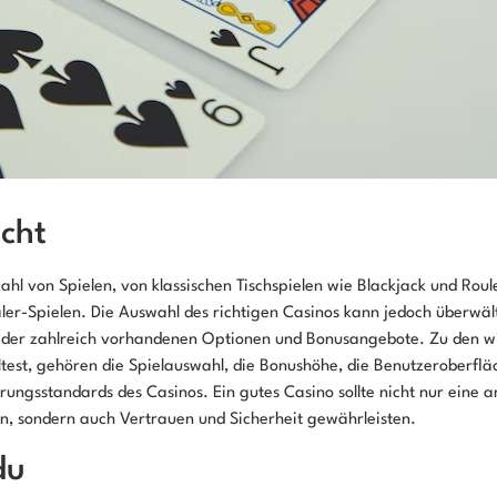
cht
zahl von Spielen, von klassischen Tischspielen wie Blackjack und Roul
ler-Spielen. Die Auswahl des richtigen Casinos kann jedoch überwäl
 der zahlreich vorhandenen Optionen und Bonusangebote. Zu den wic
lltest, gehören die Spielauswahl, die Bonushöhe, die Benutzeroberflä
erungsstandards des Casinos. Ein gutes Casino sollte nicht nur eine
n, sondern auch Vertrauen und Sicherheit gewährleisten.
du