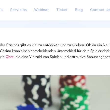
io
Servicios
Webinar
Ticket
Blog
Contact U
der Casinos gibt es viel zu entdecken und zu erleben. Ob du ein Neu
ge Casino kann einen entscheidenden Unterschied für dein Spielerleb
 wie
Qbet
, die eine Vielzahl von Spielen und attraktive Bonusangebot