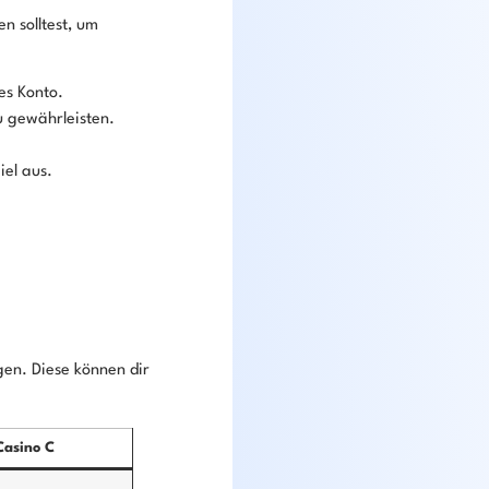
en solltest, um
es Konto.
u gewährleisten.
iel aus.
gen. Diese können dir
Casino C