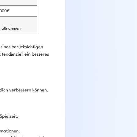
.000€
smaßnahmen
asinos berücksichtigen
 tendenziell ein besseres
eblich verbessern können.
pielzeit.
ormationen.