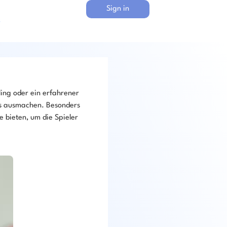
Sign in
s
ling oder ein erfahrener
nis ausmachen. Besonders
e bieten, um die Spieler