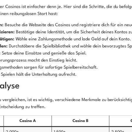
er Casinos ist einfacher denn je. Hier sind die Schritte, die du befolg
einen reibungslosen Start hast:
n:
Besuche die Webseite des Casinos und registriere dich für ein neu
izieren:
Bestätige deine Identität, um die Sicherheit deines Kontos z
ätigen:
Wähle eine Zahlungsmethode und lade Geld auf dein Konto.
len:
Durchstöbere die Spielbibliothek und wähle dein bevorzugtes Sp
:
Setze deine Einsätze und genieße das Spiel.
erungsprozess macht den Einstieg leicht.
gsmethoden sorgen für sofortige Spielbereitschaft.
Spielen hält die Unterhaltung aufrecht.
alyse
 vergleichen, ist es wichtig, verschiedene Merkmale zu berücksichti
Entscheidung zu treffen.
Casino A
Casino B