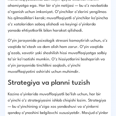
ahamiyatga ega. Har bir o’yin natijasi — bu o’z navbatida
o’rganish uchun imkoniyat. O’yinchilar o’zlarini yengilmas
his qilmasliklari kerak; muvaffaqiyatli o’yinchilar ko’pincha
o’z xatolaridan saboq olishadi va keyingi o’yinlarda
yanada ehtiyotkorlik bilan harakat qilishadi.
O’yin jarayonida psixologik stressni kamaytirish uchun, o’z
vaqtida to’xtash va dam olish ham zarur. O’yin vaqtida
g’azab, xavotir yoki shoshilish hissi muvaffaqiyatga salbiy
ta’sir ko’rsatishi mumkin. O’z hissiyotlarini boshqarish va
o’yin jarayonida tinchlikni saqlash, o’yinchi
muvaffaqiyatini oshirishi uchun muhimdir.
Strategiya va planni tuzish
Kazino o’yinlarida muvaffaqiyatli bo’lish uchun, har bir
o’yinchi o’z strategiyasini ishlab chiqishi lozim. Strategiya
— bu o’yinchining o’ziga xos yondashuvi va o’yinlarni
qanday o’ynashini belgilovchi xususiyatdir. Mavjud o’yinlar