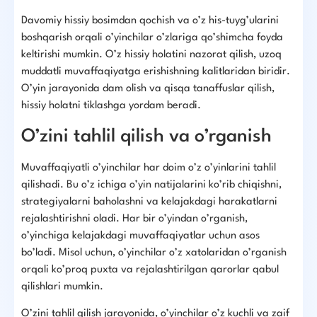
Davomiy hissiy bosimdan qochish va o’z his-tuyg’ularini
boshqarish orqali o’yinchilar o’zlariga qo’shimcha foyda
keltirishi mumkin. O’z hissiy holatini nazorat qilish, uzoq
muddatli muvaffaqiyatga erishishning kalitlaridan biridir.
O’yin jarayonida dam olish va qisqa tanaffuslar qilish,
hissiy holatni tiklashga yordam beradi.
O’zini tahlil qilish va o’rganish
Muvaffaqiyatli o’yinchilar har doim o’z o’yinlarini tahlil
qilishadi. Bu o’z ichiga o’yin natijalarini ko’rib chiqishni,
strategiyalarni baholashni va kelajakdagi harakatlarni
rejalashtirishni oladi. Har bir o’yindan o’rganish,
o’yinchiga kelajakdagi muvaffaqiyatlar uchun asos
bo’ladi. Misol uchun, o’yinchilar o’z xatolaridan o’rganish
orqali ko’proq puxta va rejalashtirilgan qarorlar qabul
qilishlari mumkin.
O’zini tahlil qilish jarayonida, o’yinchilar o’z kuchli va zaif