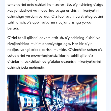
tomonlarini aniqlashlari ham zarur. Bu, o’yinchining o’ziga
xos yondashuvi va muvaffaqiyatga erishish imkoniyatini
oshirishga yordam beradi. O’z faoliyatini va strategiyasini
tahlil qilish, o’z qobiliyatlarini rivojlantirishga yordam
beradi.
O’zini tahlil qilishni davom ettirish, o’yinchining o’sishi va
rivojlanishida muhim ahamiyatga ega. Har bir o’yin
natijasi yangi saboq berishi mumkin. O’yinchilar uchun o’z
yutuqlarini va muvaffaqiyatsizliklarini tahlil qilib, o’z
o’yinlarini yaxshilash va g’alaba qozonish imkoniyatlarini
oshirish juda muhimdir.