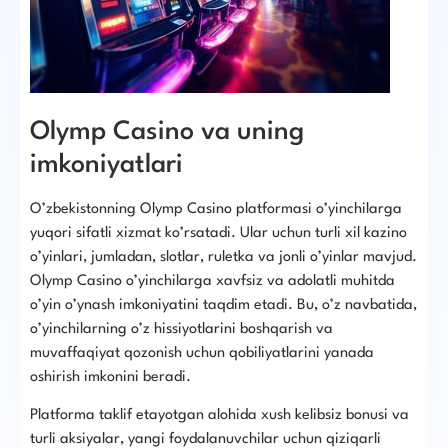
Olymp Casino va uning
imkoniyatlari
O’zbekistonning Olymp Casino platformasi o’yinchilarga
yuqori sifatli xizmat ko’rsatadi. Ular uchun turli xil kazino
o’yinlari, jumladan, slotlar, ruletka va jonli o’yinlar mavjud.
Olymp Casino o’yinchilarga xavfsiz va adolatli muhitda
o’yin o’ynash imkoniyatini taqdim etadi. Bu, o’z navbatida,
o’yinchilarning o’z hissiyotlarini boshqarish va
muvaffaqiyat qozonish uchun qobiliyatlarini yanada
oshirish imkonini beradi.
Platforma taklif etayotgan alohida xush kelibsiz bonusi va
turli aksiyalar, yangi foydalanuvchilar uchun qiziqarli