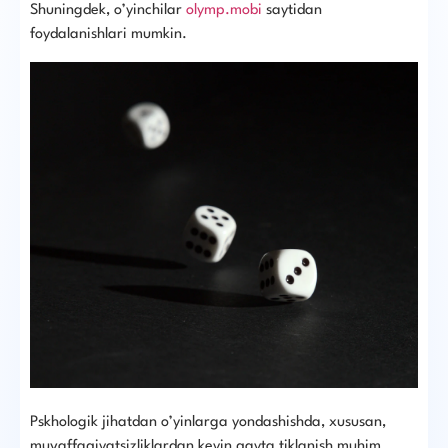
Shuningdek, o’yinchilar
olymp.mobi
saytidan
foydalanishlari mumkin.
Pskhologik jihatdan o’yinlarga yondashishda, xususan,
muvaffaqiyatsizliklardan keyin qayta tiklanish muhim