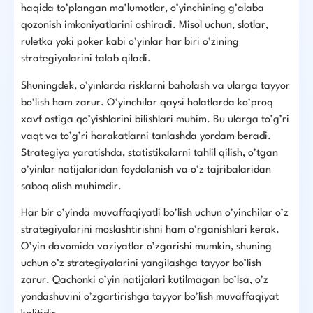
haqida to’plangan ma’lumotlar, o’yinchining g’alaba
qozonish imkoniyatlarini oshiradi. Misol uchun, slotlar,
ruletka yoki poker kabi o’yinlar har biri o’zining
strategiyalarini talab qiladi.
Shuningdek, o’yinlarda risklarni baholash va ularga tayyor
bo’lish ham zarur. O’yinchilar qaysi holatlarda ko’proq
xavf ostiga qo’yishlarini bilishlari muhim. Bu ularga to’g’ri
vaqt va to’g’ri harakatlarni tanlashda yordam beradi.
Strategiya yaratishda, statistikalarni tahlil qilish, o’tgan
o’yinlar natijalaridan foydalanish va o’z tajribalaridan
saboq olish muhimdir.
Har bir o’yinda muvaffaqiyatli bo’lish uchun o’yinchilar o’z
strategiyalarini moslashtirishni ham o’rganishlari kerak.
O’yin davomida vaziyatlar o’zgarishi mumkin, shuning
uchun o’z strategiyalarini yangilashga tayyor bo’lish
zarur. Qachonki o’yin natijalari kutilmagan bo’lsa, o’z
yondashuvini o’zgartirishga tayyor bo’lish muvaffaqiyat