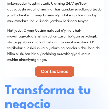
imkoniyatlar taqdim etadi. Ularning 24/7 qo’llab-
quvvatlashi orqali o’yinchilar har qanday savollarga tezda
javob oladilar. Olymp Casino o’yinchilariga har qanday
muammolarni hal qilishda yordam berishga tayyor.
Natijada, Olymp Casino nafaqat o’yinlar, balki
muvaffaqiyatga erishish uchun zarur bo’lgan psixologik
strategiyalarni rivojlantirishga imkoniyat yaratadi. O’z
tajribalarini oshirish va o’yinlarning barcha sirlari haqida
bilim olish, har bir o’yinchining muvaffaqiyati uchun
muhim ahamiyatga ega.
Contáctanos
Transforma tu
negocio