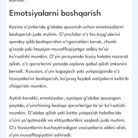
kalitidir.
Emotsiyalarni boshqarish
Kazino o’yinlarida g’alaba qozonish uchun emotsiyalarni
boshqarish juda muhim. O’yinchilar o’z his-tuyg’ularini
qanday qilib boshqarishni o’rganishlari kerak, chunki
g’azab yoki hayajon muvaffaqiyatga salbiy ta’sir
ko’rsatishi mumkin. O’yin jarayonida hissiy holatni nazorat
qilish, o’z qarorlarini yanada oqilona qabul qilish imkonini
beradi. Xususan, o’yin tugagach yoki yutqazganda o’z
hissiyotlarini boshqarish, ko’proq foydali natijalarni keltirib
chiqarishi mumkin.
Aytish kerakki, emotsiyalar, ayniqsa g’alaba qozongan
paytda, o’yinchining boshqa qarorlariga ta’sir ko’rsatishi
mumkin. G’alaba qilish yoki katta yutqazish holatlarida
o’zini yo’qotmaslik va ehtiyotkorlikni saqlash juda muhim.
O’z hissiyotlarini kuchaytiradigan vaziyatlarni oldini olish,
o’yin muvaffaqiyatini oshiradi.