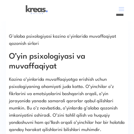
G'alaba psixologiyasi kazino o'yinlarida muvaffaqiyat
qozonish sirlari
O’yin psixologiyasi va
muvaffaqiyat
Kazino o’yinlarida muvaffaqiyatga erishish uchun
psixologiyaning ahamiyati juda katta. O’yinchilar o’z
fikrlarini va emotsiyalarini boshqarish orqali, o’yin
jarayonida yanada samarali qarorlar qabul qilishlari
mumkin. Bu o’z navbatida, o’yinlarda g’alaba qozonish
imkoniyatini oshiradi. O’zini tahlil qilish va huquqiy
yondashuvni ham qo’llash orqali o’yinchilar har bir holatda
qanday harakat qilishlarini bilishlari muhimdir.