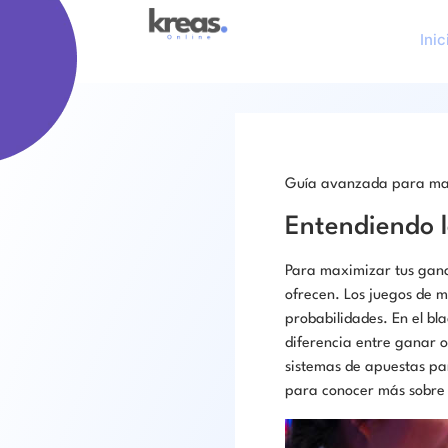
Inic
Guía avanzada para max
Entendiendo l
Para maximizar tus ganan
ofrecen. Los juegos de m
probabilidades. En el bl
diferencia entre ganar o
sistemas de apuestas pa
para conocer más sobre l