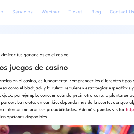
io
Servicios
Webinar
Ticket
Blog
Contact U
imizar tus ganancias en el casino
os juegos de casino
cias en el casino, es fundamental comprender los diferentes tipos 
esa como el blackjack y la ruleta requieren estrategias específicas 
ackjack, por ejemplo, conocer cuándo pedir otra carta o plantarse 
 perder. La ruleta, en cambio, depende más de la suerte, aunque al
ra intentar mejorar sus probabilidades. Además, puedes visitar
htt
as opciones disponibles.