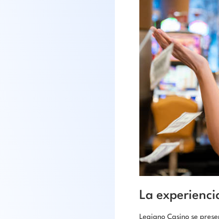
La experienci
Legiano Casino se prese