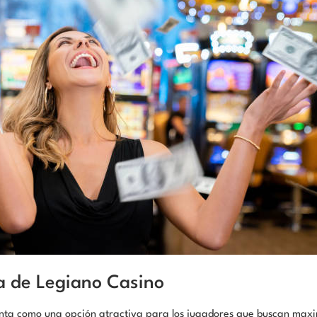
a de Legiano Casino
nta como una opción atractiva para los jugadores que buscan maxi