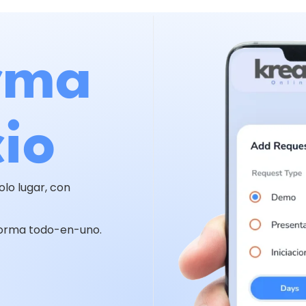
rma
io
olo lugar, con
forma todo-en-uno.