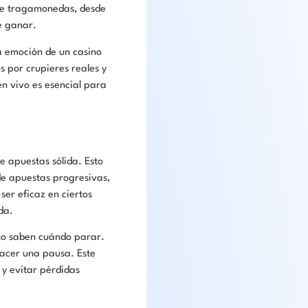
 de tragamonedas, desde
de ganar.
la emoción de un casino
s por crupieres reales y
en vivo es esencial para
e apuestas sólida. Esto
 de apuestas progresivas,
er eficaz en ciertos
da.
no saben cuándo parar.
hacer una pausa. Este
 y evitar pérdidas