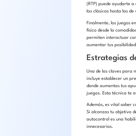
(RTP) puede ayudarte a e
las clásicas hasta las d
Finalmente, los juegos e
físico desde la comodidad
permiten interactuar con
aumentar tus posibilidad
Estrategias d
Una de las claves para m
incluye establecer un pr
donde aumentas tus apues
juegos. Esta técnica te
Además, es vital saber 
Si alcanzas tu objetivo 
autocontrol es una habil
innecesarias.