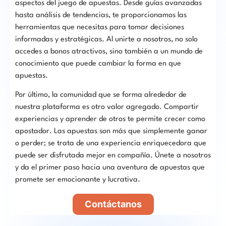
aspectos del juego de apuestas. Desde guías avanzadas
hasta análisis de tendencias, te proporcionamos las
herramientas que necesitas para tomar decisiones
informadas y estratégicas. Al unirte a nosotros, no solo
accedes a bonos atractivos, sino también a un mundo de
conocimiento que puede cambiar la forma en que
apuestas.
Por último, la comunidad que se forma alrededor de
nuestra plataforma es otro valor agregado. Compartir
experiencias y aprender de otros te permite crecer como
apostador. Las apuestas son más que simplemente ganar
o perder; se trata de una experiencia enriquecedora que
puede ser disfrutada mejor en compañía. Únete a nosotros
y da el primer paso hacia una aventura de apuestas que
promete ser emocionante y lucrativa.
Contáctanos