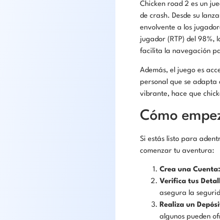
Chicken road 2 es un ju
de crash. Desde su lanza
envolvente a los jugador
jugador (RTP) del 98%, l
facilita la navegación p
Además, el juego es acce
personal que se adapta a
vibrante, hace que chick
Cómo empeza
Si estás listo para aden
comenzar tu aventura:
Crea una Cuenta
Verifica tus Detal
asegura la seguri
Realiza un Depósi
algunos pueden ofr