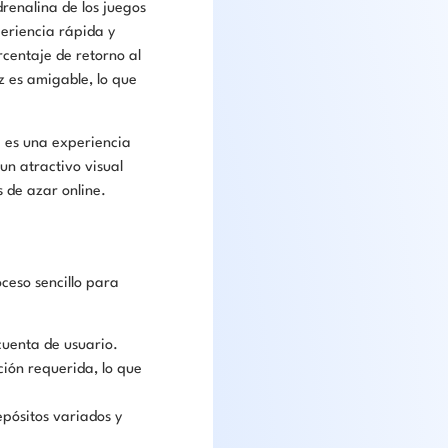
renalina de los juegos
periencia rápida y
rcentaje de retorno al
z es amigable, lo que
a es una experiencia
un atractivo visual
 de azar online.
ceso sencillo para
cuenta de usuario.
ión requerida, lo que
pósitos variados y