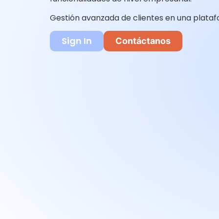
Gestión avanzada de clientes en una plata
Sign In
Contáctanos