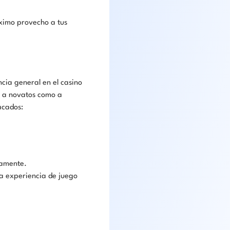
áximo provecho a tus
ncia general en el casino
o a novatos como a
acados:
vamente.
na experiencia de juego