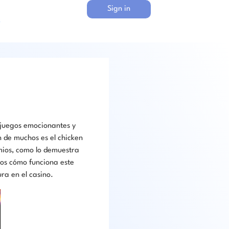
Sign in
s
 juegos emocionantes y
n de muchos es el chicken
mios, como lo demuestra
os cómo funciona este
ra en el casino.