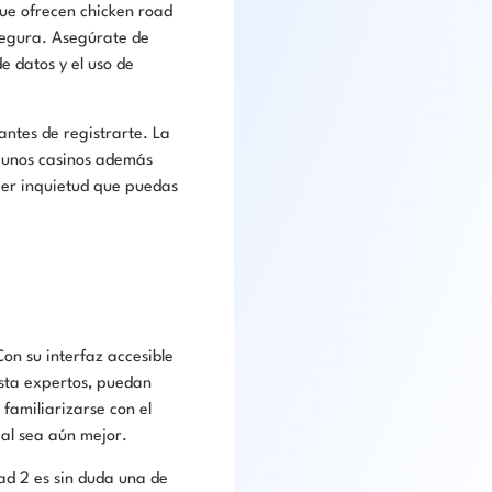
que ofrecen chicken road
 segura. Asegúrate de
e datos y el uso de
antes de registrarte. La
lgunos casinos además
uier inquietud que puedas
on su interfaz accesible
asta expertos, puedan
familiarizarse con el
ial sea aún mejor.
ad 2 es sin duda una de