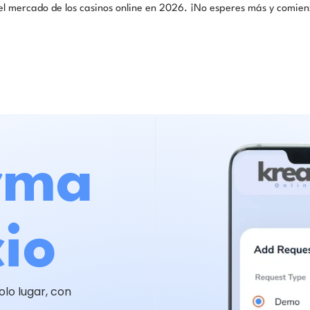
el mercado de los casinos online en 2026. ¡No esperes más y comien
rma
io
olo lugar, con