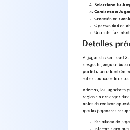
Selecciona tu Jue
Comienza a Jugar
Creación de cuenta
Oportunidad de ob
Una interfaz intui
Detalles prá
Al jugar chicken road 2,
riesgo. El juego se basa
partida, pero también ex
saber cuándo retirar tu
Además, los jugadores pu
reglas sin arriesgar din
antes de realizar apuesta
que los jugadores recupe
Posibilidad de jug
Interfaz clara que