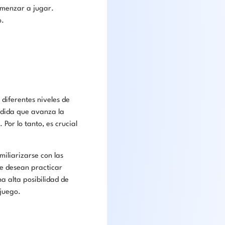
omenzar a jugar.
o.
diferentes niveles de
edida que avanza la
Por lo tanto, es crucial
miliarizarse con las
ue desean practicar
na alta posibilidad de
 juego.