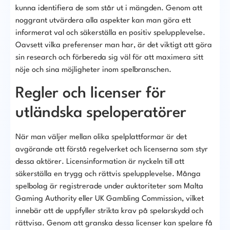
kunna identifiera de som står ut i mängden. Genom att
noggrant utvärdera alla aspekter kan man göra ett
informerat val och säkerställa en positiv spelupplevelse.
Oavsett vilka preferenser man har, är det viktigt att göra
sin research och förbereda sig väl för att maximera sitt
nöje och sina möjligheter inom spelbranschen.
Regler och licenser för
utländska speloperatörer
När man väljer mellan olika spelplattformar är det
avgörande att förstå regelverket och licenserna som styr
dessa aktörer. Licensinformation är nyckeln till att
säkerställa en trygg och rättvis spelupplevelse. Många
spelbolag är registrerade under auktoriteter som Malta
Gaming Authority eller UK Gambling Commission, vilket
innebär att de uppfyller strikta krav på spelarskydd och
rättvisa. Genom att granska dessa licenser kan spelare få