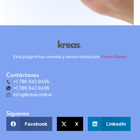
Esta página fue creada y desarrollada por
Kreas.Studio
Contáctanos
+1 786 942 8495
+1 786 942 8495
info@kreas.online
Síguenos
Facebook
X
LinkedIn