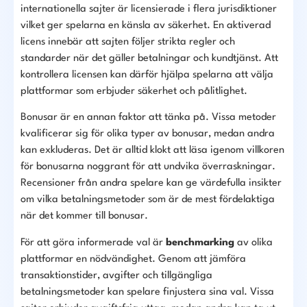
internationella sajter är licensierade i flera jurisdiktioner
vilket ger spelarna en känsla av säkerhet. En aktiverad
licens innebär att sajten följer strikta regler och
standarder när det gäller betalningar och kundtjänst. Att
kontrollera licensen kan därför hjälpa spelarna att välja
plattformar som erbjuder säkerhet och pålitlighet.
Bonusar är en annan faktor att tänka på. Vissa metoder
kvalificerar sig för olika typer av bonusar, medan andra
kan exkluderas. Det är alltid klokt att läsa igenom villkoren
för bonusarna noggrant för att undvika överraskningar.
Recensioner från andra spelare kan ge värdefulla insikter
om vilka betalningsmetoder som är de mest fördelaktiga
när det kommer till bonusar.
För att göra informerade val är
benchmarking
av olika
plattformar en nödvändighet. Genom att jämföra
transaktionstider, avgifter och tillgängliga
betalningsmetoder kan spelare finjustera sina val. Vissa