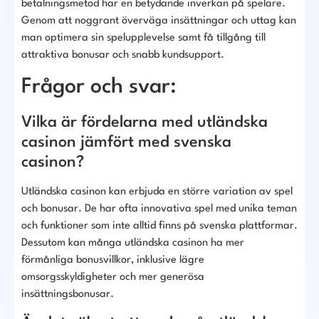
betalningsmetod har en betydande inverkan på spelare.
Genom att noggrant överväga insättningar och uttag kan
man optimera sin spelupplevelse samt få tillgång till
attraktiva bonusar och snabb kundsupport.
Frågor och svar:
Vilka är fördelarna med utländska
casinon jämfört med svenska
casinon?
Utländska casinon kan erbjuda en större variation av spel
och bonusar. De har ofta innovativa spel med unika teman
och funktioner som inte alltid finns på svenska plattformar.
Dessutom kan många utländska casinon ha mer
förmånliga bonusvillkor, inklusive lägre
omsorgsskyldigheter och mer generösa
insättningsbonusar.