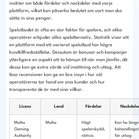
insikter om både fördelar och nackdelar med varje
plattform, vilket kan påverka beslutet om vart man ska
sätta in sina pengar.
Spelutbudet är ofta en stor faktor för spelare, och olika
operatörer erbjuder olika spelalternativ. Statistik visar att
en plattform med ett varierat spelutbud har högre
kundtillfredsställelse. Dessutom är bonusar och kampanjer
ytterligare en aspekt att ta hänsyn till när man jämför, då
dessa kan ge extra värde vid insättning och uttag. Att
läsa recensioner kan ge en bra insyn i hur väl
operatörerna tar hand om sina kunder och hur
transparenta de är med sina villkor.
Licens
Land
Fördelar
Nackdela
Malta
Malta
Högt
Kan ha längr
Gaming
spelarskydd,
behandlingst
Authority
rättvis
för uttag