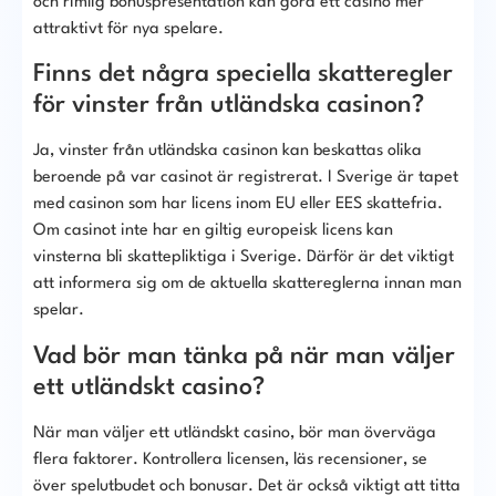
och rimlig bonuspresentation kan göra ett casino mer
attraktivt för nya spelare.
Finns det några speciella skatteregler
för vinster från utländska casinon?
Ja, vinster från utländska casinon kan beskattas olika
beroende på var casinot är registrerat. I Sverige är tapet
med casinon som har licens inom EU eller EES skattefria.
Om casinot inte har en giltig europeisk licens kan
vinsterna bli skattepliktiga i Sverige. Därför är det viktigt
att informera sig om de aktuella skattereglerna innan man
spelar.
Vad bör man tänka på när man väljer
ett utländskt casino?
När man väljer ett utländskt casino, bör man överväga
flera faktorer. Kontrollera licensen, läs recensioner, se
över spelutbudet och bonusar. Det är också viktigt att titta