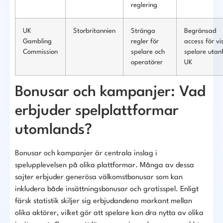
reglering
UK
Storbritannien
Stränga
Begränsad
Gambling
regler för
access för vi
Commission
spelare och
spelare utan
operatörer
UK
Bonusar och kampanjer: Vad
erbjuder spelplattformar
utomlands?
Bonusar och kampanjer är centrala inslag i
spelupplevelsen på olika plattformar. Många av dessa
sajter erbjuder generösa välkomstbonusar som kan
inkludera både insättningsbonusar och gratisspel. Enligt
färsk statistik skiljer sig erbjudandena markant mellan
olika aktörer, vilket gör att spelare kan dra nytta av olika