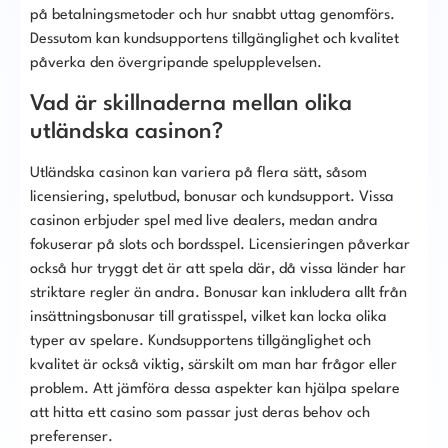
på betalningsmetoder och hur snabbt uttag genomförs.
Dessutom kan kundsupportens tillgänglighet och kvalitet
påverka den övergripande spelupplevelsen.
Vad är skillnaderna mellan olika
utländska casinon?
Utländska casinon kan variera på flera sätt, såsom
licensiering, spelutbud, bonusar och kundsupport. Vissa
casinon erbjuder spel med live dealers, medan andra
fokuserar på slots och bordsspel. Licensieringen påverkar
också hur tryggt det är att spela där, då vissa länder har
striktare regler än andra. Bonusar kan inkludera allt från
insättningsbonusar till gratisspel, vilket kan locka olika
typer av spelare. Kundsupportens tillgänglighet och
kvalitet är också viktig, särskilt om man har frågor eller
problem. Att jämföra dessa aspekter kan hjälpa spelare
att hitta ett casino som passar just deras behov och
preferenser.