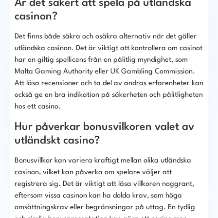
Är det säkert att spela på utländska
casinon?
Det finns både säkra och osäkra alternativ när det gäller
utländska casinon. Det är viktigt att kontrollera om casinot
har en giltig spellicens från en pålitlig myndighet, som
Malta Gaming Authority eller UK Gambling Commission.
Att läsa recensioner och ta del av andras erfarenheter kan
också ge en bra indikation på säkerheten och pålitligheten
hos ett casino.
Hur påverkar bonusvilkoren valet av
utländskt casino?
Bonusvillkor kan variera kraftigt mellan olika utländska
casinon, vilket kan påverka om spelare väljer att
registrera sig. Det är viktigt att läsa villkoren noggrant,
eftersom vissa casinon kan ha dolda krav, som höga
omsättningskrav eller begränsningar på uttag. En tydlig