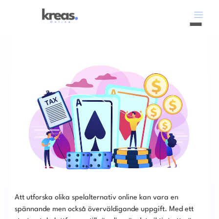
Att utforska olika spelalternativ online kan vara en
spännande men också överväldigande uppgift. Med ett