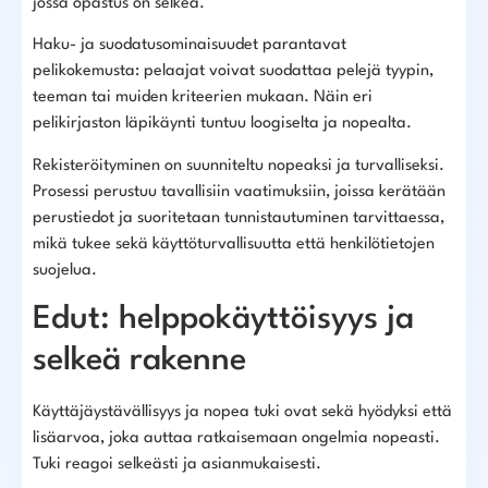
jossa opastus on selkeä.
Haku- ja suodatusominaisuudet parantavat
pelikokemusta: pelaajat voivat suodattaa pelejä tyypin,
teeman tai muiden kriteerien mukaan. Näin eri
pelikirjaston läpikäynti tuntuu loogiselta ja nopealta.
Rekisteröityminen on suunniteltu nopeaksi ja turvalliseksi.
Prosessi perustuu tavallisiin vaatimuksiin, joissa kerätään
perustiedot ja suoritetaan tunnistautuminen tarvittaessa,
mikä tukee sekä käyttöturvallisuutta että henkilötietojen
suojelua.
Edut: helppokäyttöisyys ja
selkeä rakenne
Käyttäjäystävällisyys ja nopea tuki ovat sekä hyödyksi että
lisäarvoa, joka auttaa ratkaisemaan ongelmia nopeasti.
Tuki reagoi selkeästi ja asianmukaisesti.