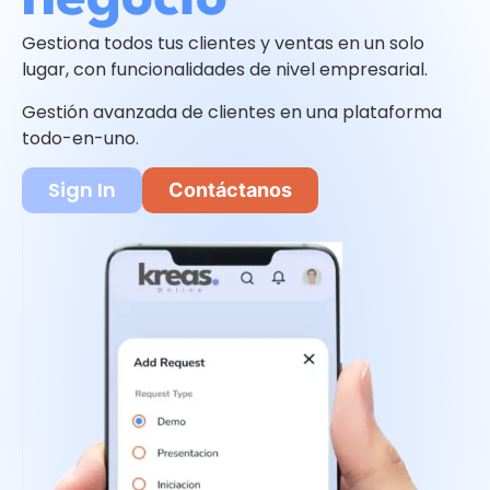
Gestiona todos tus clientes y ventas en un solo
lugar, con funcionalidades de nivel empresarial.
Gestión avanzada de clientes en una plataforma
todo-en-uno.
Sign In
Contáctanos