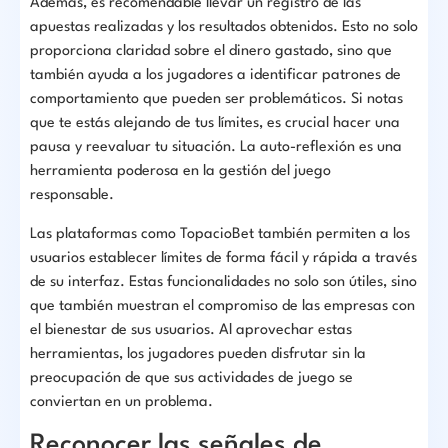
Además, es recomendable llevar un registro de las
apuestas realizadas y los resultados obtenidos. Esto no solo
proporciona claridad sobre el dinero gastado, sino que
también ayuda a los jugadores a identificar patrones de
comportamiento que pueden ser problemáticos. Si notas
que te estás alejando de tus límites, es crucial hacer una
pausa y reevaluar tu situación. La auto-reflexión es una
herramienta poderosa en la gestión del juego
responsable.
Las plataformas como TopacioBet también permiten a los
usuarios establecer límites de forma fácil y rápida a través
de su interfaz. Estas funcionalidades no solo son útiles, sino
que también muestran el compromiso de las empresas con
el bienestar de sus usuarios. Al aprovechar estas
herramientas, los jugadores pueden disfrutar sin la
preocupación de que sus actividades de juego se
conviertan en un problema.
Reconocer las señales de