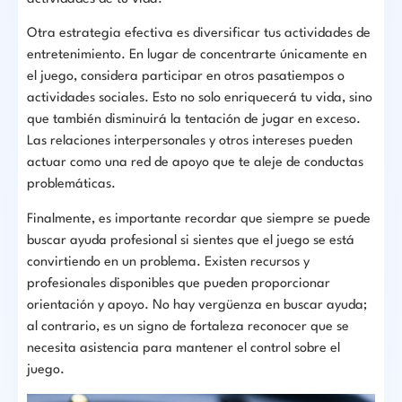
Otra estrategia efectiva es diversificar tus actividades de
entretenimiento. En lugar de concentrarte únicamente en
el juego, considera participar en otros pasatiempos o
actividades sociales. Esto no solo enriquecerá tu vida, sino
que también disminuirá la tentación de jugar en exceso.
Las relaciones interpersonales y otros intereses pueden
actuar como una red de apoyo que te aleje de conductas
problemáticas.
Finalmente, es importante recordar que siempre se puede
buscar ayuda profesional si sientes que el juego se está
convirtiendo en un problema. Existen recursos y
profesionales disponibles que pueden proporcionar
orientación y apoyo. No hay vergüenza en buscar ayuda;
al contrario, es un signo de fortaleza reconocer que se
necesita asistencia para mantener el control sobre el
juego.