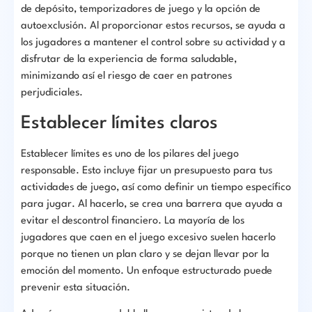
de depósito, temporizadores de juego y la opción de
autoexclusión. Al proporcionar estos recursos, se ayuda a
los jugadores a mantener el control sobre su actividad y a
disfrutar de la experiencia de forma saludable,
minimizando así el riesgo de caer en patrones
perjudiciales.
Establecer límites claros
Establecer límites es uno de los pilares del juego
responsable. Esto incluye fijar un presupuesto para tus
actividades de juego, así como definir un tiempo específico
para jugar. Al hacerlo, se crea una barrera que ayuda a
evitar el descontrol financiero. La mayoría de los
jugadores que caen en el juego excesivo suelen hacerlo
porque no tienen un plan claro y se dejan llevar por la
emoción del momento. Un enfoque estructurado puede
prevenir esta situación.