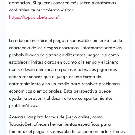
ganancias. Si quieres conocer más sobre plataformas
confiables, te recomiendo visitar
https://topaciobets.com/
.
La educación sobre el juego responsable comienza con la
conciencia de los riesgos asociados. Informarse sobre las
probabilidades de ganar en diferentes juegos, así como
establecer límites claros en cuanto al tiempo y el dinero
que se desea invertir, son pasos vitales. Los jugadores
deben reconocer que el juego es una forma de
entretenimiento y no un medio para resolver problemas
económicos o emocionales. Esta perspectiva puede
ayudar a prevenir el desarrollo de comportamientos
problemáticos.
Además, las plataformas de juego online, como
TopacioBet, ofrecen herramientas específicas para
fomentar el juego responsable. Estas pueden incluir límites