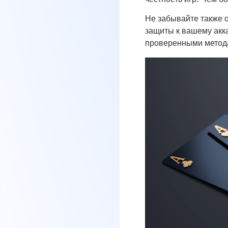
честность игр. Чем 
Не забывайте также 
защиты к вашему акка
проверенными метод