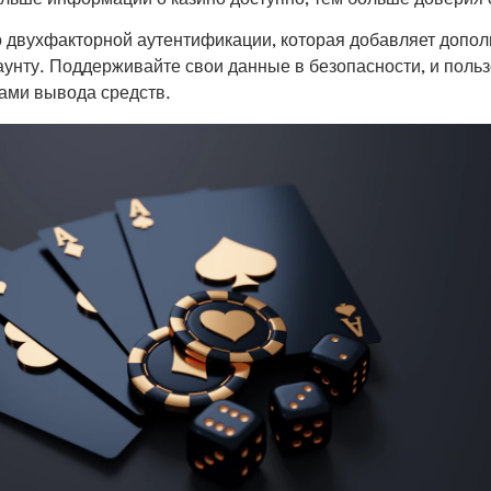
больше информации о казино доступно, тем больше доверия
о двухфакторной аутентификации, которая добавляет допо
унту. Поддерживайте свои данные в безопасности, и польз
ами вывода средств.