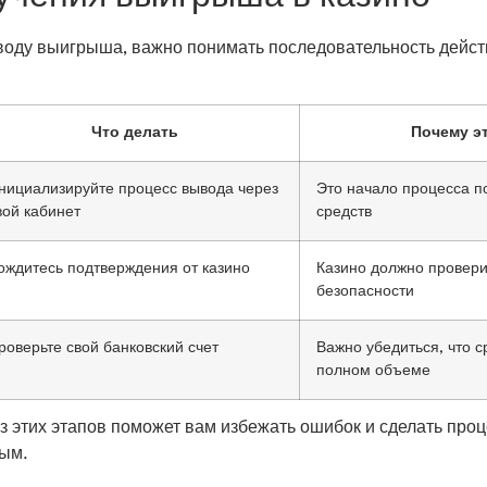
ыводу выигрыша, важно понимать последовательность дейст
Что делать
Почему э
нициализируйте процесс вывода через
Это начало процесса п
вой кабинет
средств
ождитесь подтверждения от казино
Казино должно провери
безопасности
роверьте свой банковский счет
Важно убедиться, что с
полном объеме
з этих этапов поможет вам избежать ошибок и сделать про
ным.