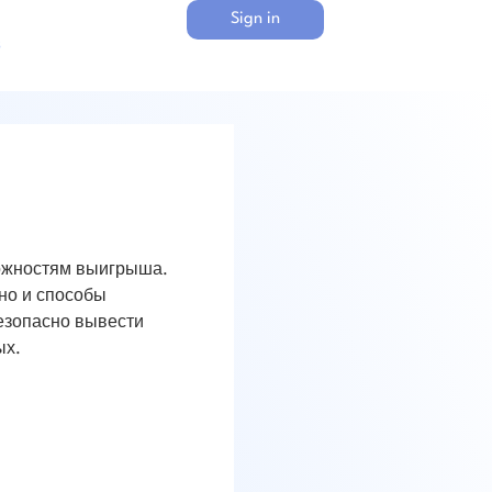
Sign in
s
можностям выигрыша.
но и способы
безопасно вывести
ых.