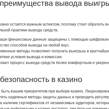
преимущества вывода выигр
зино остается важным аспектом, поэтому стоит обратить в
ьной практики вывода средств.
 Ваши финансовые данные защищены с помощью шифрован
ество способов вывода на любой вкус.
еменные методы позволяют получать выигрыш в кратчайши
еткие условия вывода и комиссии.
лают процесс вывода средств более комфортным и уверен
безопасность в казино
 быть вашим приоритетом при выборе казино. Лицензиров
лять надежные методы защиты данных и проводить регуля
а наличие сертификатов от независимых аудиторов, котор