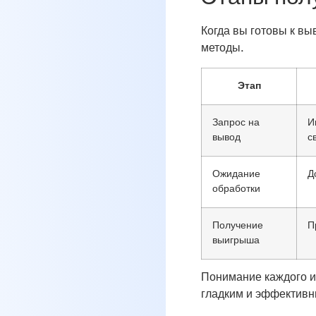
Когда вы готовы к в
методы.
Этап
Запрос на
И
вывод
с
Ожидание
Д
обработки
Получение
П
выигрыша
Понимание каждого и
гладким и эффектив