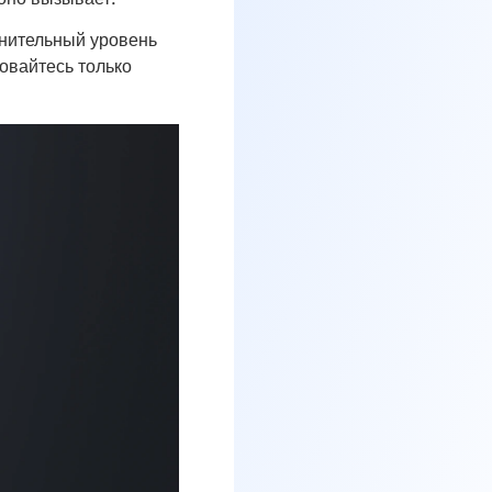
 оно вызывает.
лнительный уровень
овайтесь только