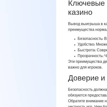
Ключевые 
казино
Вывод выигрыша в ка
преимущества нормал
Безопасность:
Удобство: Множ
Быстрота: Совр
Прозрачность: Ч
Эти преимущества де
важно для игроков.
Доверие и 
Безопасность должна
обязуются предостав
Обратите внимание н