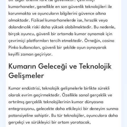
Bir diğer önemli fark ise güvenliktir. Çevrimiçi
kumarhaneler, genellikle en son güvenlik teknolojileri ile
korunmakta ve oyuncuların bilgilerini güvence altına
almaktadır. Fiziksel kumarhanelerde ise, hırsızlık veya
dolandırıcılık riski daha yüksek olabilmektedir. Bu nedenle,
birçok oyuncu, güvenli bir ortamda kumar oynamak için
çevrimiçi platformları tercih etmektedir. Örneğin, casino
Pinko kullanıcıları, güvenli bir şekilde oyun oynayarak
keyifli zaman geçiriyor.
Kumarın Geleceği ve Teknolojik
Gelişmeler
Kumar endüstrisi, teknolojik gelişmelerle birlikte sürekli
olarak evrim geçirmektedir. Özellikle sanal gerçeklik ve
artırılmış gerçeklik teknolojilerinin kumar dünyasına
entegrasyonu, gelecekte daha etkileyici bir deneyim sunma
potansiyeline sahiptir. Bu tür teknolojiler, oyunculara daha
gerçekçi ve sürükleyici bir ortam yaratacak,