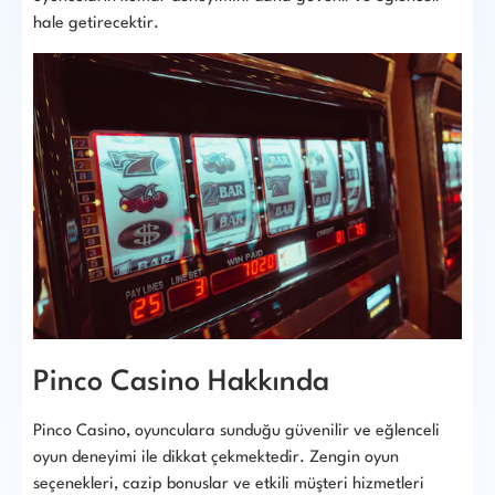
hale getirecektir.
Pinco Casino Hakkında
Pinco Casino, oyunculara sunduğu güvenilir ve eğlenceli
oyun deneyimi ile dikkat çekmektedir. Zengin oyun
seçenekleri, cazip bonuslar ve etkili müşteri hizmetleri