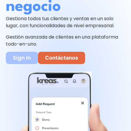
negocio
Gestiona todos tus clientes y ventas en un solo
lugar, con funcionalidades de nivel empresarial.
Gestión avanzada de clientes en una plataforma
todo-en-uno.
Sign In
Contáctanos