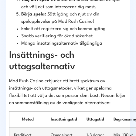
och välj det som intresserar dig mest.
Börja spela:
Sätt igång och njut av din
spelupplevelse på Mad Rush Casino!
Enkelt att registrera sig och komma igång
Snabb verifiering för ökad säkerhet
Många insättningsalternativ tillgängliga
Insättnings- och
uttagsalternativ
Mad Rush Casino erbjuder ett brett spektrum av
insättnings- och uttagsmetoder, vilket ger spelarna
flexibilitet att välja det som passar dem bäst. Nedan följer
en sammanställning av de vanligaste alternativen:
Metod
Insättningstid
Uttagstid
Begränsnin
Kreditkort
Omedelbart
1-3 dagar
Min. 100 kr,