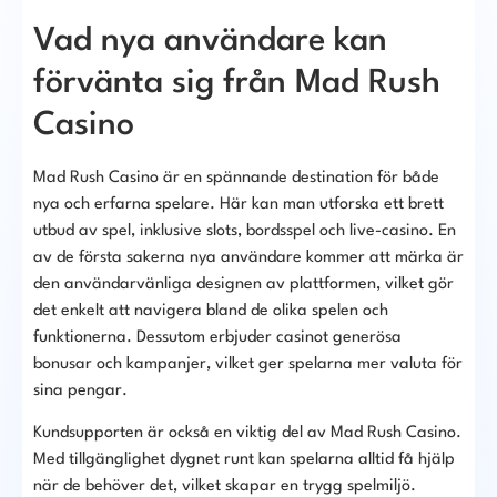
Vad nya användare kan
förvänta sig från Mad Rush
Casino
Mad Rush Casino är en spännande destination för både
nya och erfarna spelare. Här kan man utforska ett brett
utbud av spel, inklusive slots, bordsspel och live-casino. En
av de första sakerna nya användare kommer att märka är
den användarvänliga designen av plattformen, vilket gör
det enkelt att navigera bland de olika spelen och
funktionerna. Dessutom erbjuder casinot generösa
bonusar och kampanjer, vilket ger spelarna mer valuta för
sina pengar.
Kundsupporten är också en viktig del av Mad Rush Casino.
Med tillgänglighet dygnet runt kan spelarna alltid få hjälp
när de behöver det, vilket skapar en trygg spelmiljö.