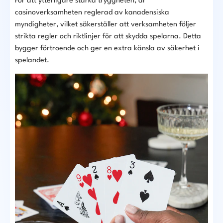
För att ytterligare stärka tryggheten, är
casinoverksamheten reglerad av kanadensiska
myndigheter, vilket säkerställer att verksamheten följer
strikta regler och riktlinjer för att skydda spelarna. Detta
bygger förtroende och ger en extra känsla av säkerhet i
spelandet.