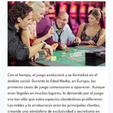
Con el tiempo, el juego evolucionó y se formalizó en el
ámbito social. Durante la Edad Media, en Europa, las
primeras casas de juego comenzaron a aparecer. Aunque
eran ilegales en muchos lugares, la demanda por el juego
era tan alta que estos espacios clandestinos proliferaron.
Los nobles y la aristocracia eran los principales clientes,
creando una atmósfera de exclusividad y secretismo en