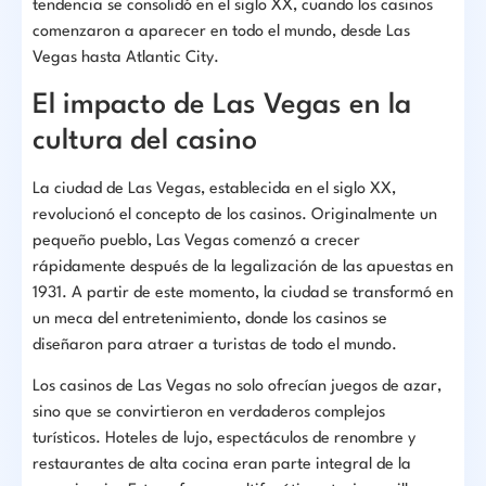
tendencia se consolidó en el siglo XX, cuando los casinos
comenzaron a aparecer en todo el mundo, desde Las
Vegas hasta Atlantic City.
El impacto de Las Vegas en la
cultura del casino
La ciudad de Las Vegas, establecida en el siglo XX,
revolucionó el concepto de los casinos. Originalmente un
pequeño pueblo, Las Vegas comenzó a crecer
rápidamente después de la legalización de las apuestas en
1931. A partir de este momento, la ciudad se transformó en
un meca del entretenimiento, donde los casinos se
diseñaron para atraer a turistas de todo el mundo.
Los casinos de Las Vegas no solo ofrecían juegos de azar,
sino que se convirtieron en verdaderos complejos
turísticos. Hoteles de lujo, espectáculos de renombre y
restaurantes de alta cocina eran parte integral de la