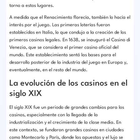
torno a estos lugares.
A medida que el Renacimiento florecía, también lo hacía el
interés por el juego. Las primeras loterías fueron
establecidas en Italia, lo que condujo a la creación de los
primeros casinos legales. En 1638, se inauguró el Casino di
Venezia, que se considera el primer casino oficial del
mundo. Este establecimiento sentó las bases para el
desarrollo posterior de la industria del juego en Europa y,
eventualmente, en el resto del mundo.
La evolución de los casinos en el
siglo XIX
El siglo XIX fue un periodo de grandes cambios para los
casinos, especialmente con la llegada de la
industrialización y el crecimiento de la clase media. En
este contexto, se fundaron grandes casinos en ciudades
como Montecarlo y París, donde las apuestas y el lujo se