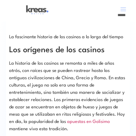
La fascinante historia de los casinos a lo largo del tiempo
Los orígenes de los casinos
La historia de los casinos se remonta a miles de años
atrás, con raíces que se pueden rastrear hasta las
antiguas civilizaciones de China, Grecia y Roma. En estas
culturas, el juego no solo era una forma de
entretenimiento, sino también una manera de socializar y
establecer relaciones. Las primeras evidencias de juegos
de azar se encuentran en objetos de hueso y juegos de
mesa que se utilizaban en ritos religiosos y festivales. Hoy
en día, la popularidad de las
apuestas en Golisimo
mantiene viva esta tradición.