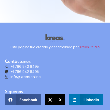
Esta página fue creada y desarrollada por
Kreas.Studio
Contáctanos
+1 786 942 8495
+1 786 942 8495
info@kreas.online
Síguenos
Facebook
X
LinkedIn