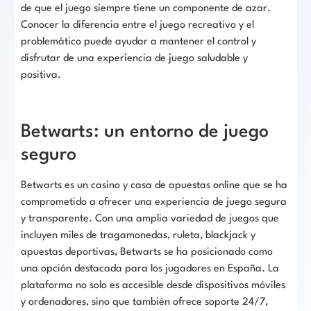
de que el juego siempre tiene un componente de azar.
Conocer la diferencia entre el juego recreativo y el
problemático puede ayudar a mantener el control y
disfrutar de una experiencia de juego saludable y
positiva.
Betwarts: un entorno de juego
seguro
Betwarts es un casino y casa de apuestas online que se ha
comprometido a ofrecer una experiencia de juego segura
y transparente. Con una amplia variedad de juegos que
incluyen miles de tragamonedas, ruleta, blackjack y
apuestas deportivas, Betwarts se ha posicionado como
una opción destacada para los jugadores en España. La
plataforma no solo es accesible desde dispositivos móviles
y ordenadores, sino que también ofrece soporte 24/7,