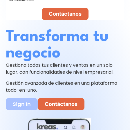
Contáctanos
Transforma tu
negocio
Gestiona todos tus clientes y ventas en un solo
lugar, con funcionalidades de nivel empresarial.
Gestión avanzada de clientes en una plataforma
todo-en-uno.
Sign In
Contáctanos