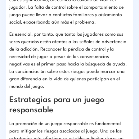
estrés significativo, afectando la calidad de vida del
jugador. La falta de control sobre el comportamiento de
juego puede llevar a conflictos familiares y aislamiento
social, exacerbando aún más el problema.
Es esencial, por tanto, que tanto los jugadores como sus
seres queridos estén atentos a las señales de advertencia
de la adicción. Reconocer la pérdida de control y la
necesidad de jugar a pesar de las consecuencias
negativas es el primer paso hacia la búsqueda de ayuda.
La concienciación sobre estos riesgos puede marcar una
gran diferencia en la vida de quienes participan en el
mundo del juego.
Estrategias para un juego
responsable
La promoción de un juego responsable es fundamental
para mitigar los riesgos asociados al juego. Una de las
estrategias más efectivas es establecer límites claros en