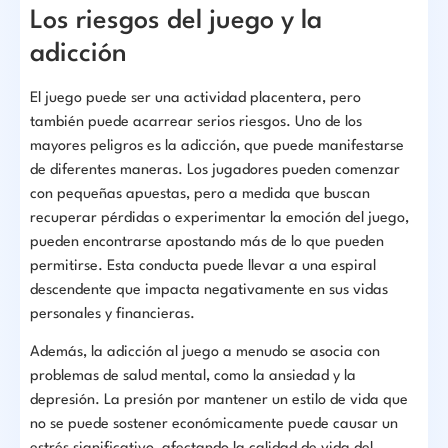
Los riesgos del juego y la
adicción
El juego puede ser una actividad placentera, pero
también puede acarrear serios riesgos. Uno de los
mayores peligros es la adicción, que puede manifestarse
de diferentes maneras. Los jugadores pueden comenzar
con pequeñas apuestas, pero a medida que buscan
recuperar pérdidas o experimentar la emoción del juego,
pueden encontrarse apostando más de lo que pueden
permitirse. Esta conducta puede llevar a una espiral
descendente que impacta negativamente en sus vidas
personales y financieras.
Además, la adicción al juego a menudo se asocia con
problemas de salud mental, como la ansiedad y la
depresión. La presión por mantener un estilo de vida que
no se puede sostener económicamente puede causar un