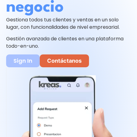
negocio
Gestiona todos tus clientes y ventas en un solo
lugar, con funcionalidades de nivel empresarial.
Gestión avanzada de clientes en una plataforma
todo-en-uno.
Sign In
Contáctanos