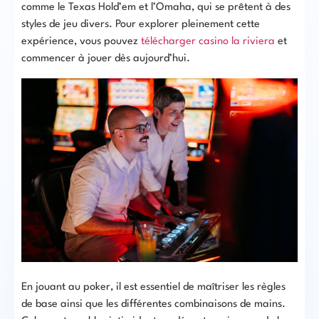
comme le Texas Hold’em et l’Omaha, qui se prêtent à des
styles de jeu divers. Pour explorer pleinement cette
expérience, vous pouvez
télécharger casino la riviera
et
commencer à jouer dès aujourd’hui.
En jouant au poker, il est essentiel de maîtriser les règles
de base ainsi que les différentes combinaisons de mains.