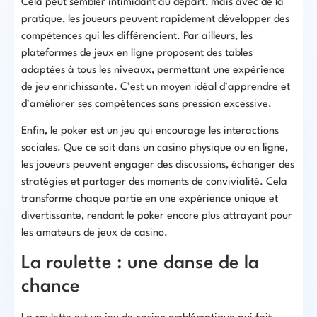
Cela peut sembler intimidant au départ, mais avec de la
pratique, les joueurs peuvent rapidement développer des
compétences qui les différencient. Par ailleurs, les
plateformes de jeux en ligne proposent des tables
adaptées à tous les niveaux, permettant une expérience
de jeu enrichissante. C’est un moyen idéal d’apprendre et
d’améliorer ses compétences sans pression excessive.
Enfin, le poker est un jeu qui encourage les interactions
sociales. Que ce soit dans un casino physique ou en ligne,
les joueurs peuvent engager des discussions, échanger des
stratégies et partager des moments de convivialité. Cela
transforme chaque partie en une expérience unique et
divertissante, rendant le poker encore plus attrayant pour
les amateurs de jeux de casino.
La roulette : une danse de la
chance