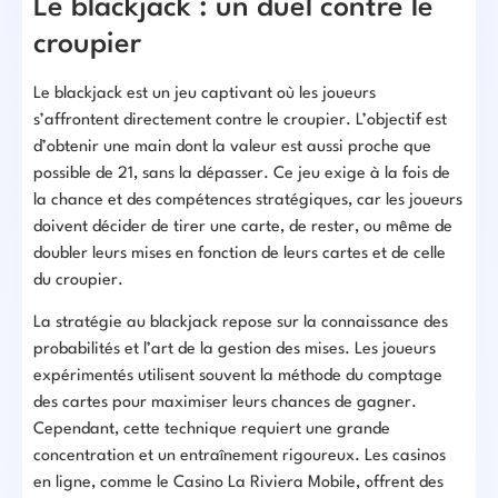
Le blackjack : un duel contre le
croupier
Le blackjack est un jeu captivant où les joueurs
s’affrontent directement contre le croupier. L’objectif est
d’obtenir une main dont la valeur est aussi proche que
possible de 21, sans la dépasser. Ce jeu exige à la fois de
la chance et des compétences stratégiques, car les joueurs
doivent décider de tirer une carte, de rester, ou même de
doubler leurs mises en fonction de leurs cartes et de celle
du croupier.
La stratégie au blackjack repose sur la connaissance des
probabilités et l’art de la gestion des mises. Les joueurs
expérimentés utilisent souvent la méthode du comptage
des cartes pour maximiser leurs chances de gagner.
Cependant, cette technique requiert une grande
concentration et un entraînement rigoureux. Les casinos
en ligne, comme le Casino La Riviera Mobile, offrent des