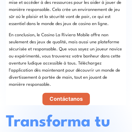
mise et accéder à des ressources pour les aider à jouer de
manière responsable. Cela crée un environnement de jeu
sûr où le plaisir et la sécurité vont de pair, ce qui est
essentiel dans le monde des jeux de casino en ligne.
En conclusion, le Casino La Riviera Mobile offre non
seulement des jeux de qualité, mais aussi une plateforme
sécurisée et responsable. Que vous soyez un joueur novice
ou expérimenté, vous trouverez votre bonheur dans cette
aventure ludique accessible à tous. Téléchargez
l’application dès maintenant pour découvrir un monde de
divertissement à portée de main, tout en jouant de
manière responsable.
Contáctanos
Transforma tu