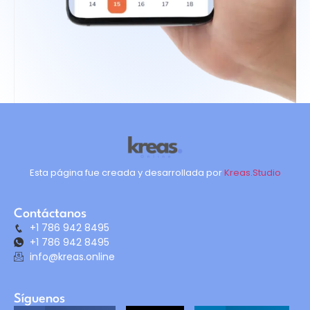
Esta página fue creada y desarrollada por
Kreas.Studio
Contáctanos
+1 786 942 8495
+1 786 942 8495
info@kreas.online
Síguenos