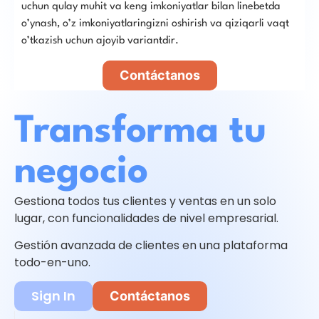
uchun qulay muhit va keng imkoniyatlar bilan linebetda
o’ynash, o’z imkoniyatlaringizni oshirish va qiziqarli vaqt
o’tkazish uchun ajoyib variantdir.
Contáctanos
Transforma tu
negocio
Gestiona todos tus clientes y ventas en un solo
lugar, con funcionalidades de nivel empresarial.
Gestión avanzada de clientes en una plataforma
todo-en-uno.
Sign In
Contáctanos