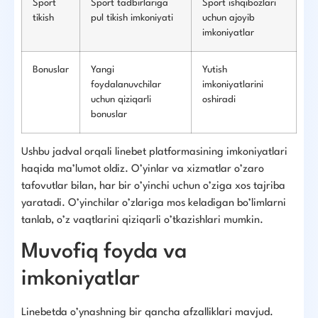
Sport
Sport tadbirlariga
Sport ishqibozlari
tikish
pul tikish imkoniyati
uchun ajoyib
imkoniyatlar
Bonuslar
Yangi
Yutish
foydalanuvchilar
imkoniyatlarini
uchun qiziqarli
oshiradi
bonuslar
Ushbu jadval orqali linebet platformasining imkoniyatlari
haqida ma’lumot oldiz. O’yinlar va xizmatlar o’zaro
tafovutlar bilan, har bir o’yinchi uchun o’ziga xos tajriba
yaratadi. O’yinchilar o’zlariga mos keladigan bo’limlarni
tanlab, o’z vaqtlarini qiziqarli o’tkazishlari mumkin.
Muvofiq foyda va
imkoniyatlar
Linebetda o’ynashning bir qancha afzalliklari mavjud.