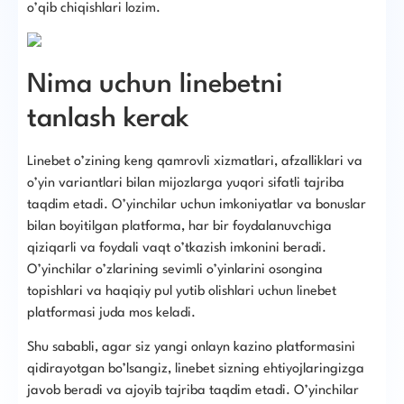
o’qib chiqishlari lozim.
Nima uchun linebetni
tanlash kerak
Linebet o’zining keng qamrovli xizmatlari, afzalliklari va
o’yin variantlari bilan mijozlarga yuqori sifatli tajriba
taqdim etadi. O’yinchilar uchun imkoniyatlar va bonuslar
bilan boyitilgan platforma, har bir foydalanuvchiga
qiziqarli va foydali vaqt o’tkazish imkonini beradi.
O’yinchilar o’zlarining sevimli o’yinlarini osongina
topishlari va haqiqiy pul yutib olishlari uchun linebet
platformasi juda mos keladi.
Shu sababli, agar siz yangi onlayn kazino platformasini
qidirayotgan bo’lsangiz, linebet sizning ehtiyojlaringizga
javob beradi va ajoyib tajriba taqdim etadi. O’yinchilar