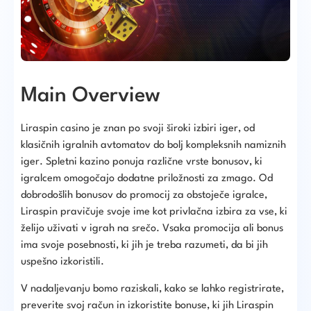
Main Overview
Liraspin casino je znan po svoji široki izbiri iger, od
klasičnih igralnih avtomatov do bolj kompleksnih namiznih
iger. Spletni kazino ponuja različne vrste bonusov, ki
igralcem omogočajo dodatne priložnosti za zmago. Od
dobrodošlih bonusov do promocij za obstoječe igralce,
Liraspin pravičuje svoje ime kot privlačna izbira za vse, ki
želijo uživati v igrah na srečo. Vsaka promocija ali bonus
ima svoje posebnosti, ki jih je treba razumeti, da bi jih
uspešno izkoristili.
V nadaljevanju bomo raziskali, kako se lahko registrirate,
preverite svoj račun in izkoristite bonuse, ki jih Liraspin