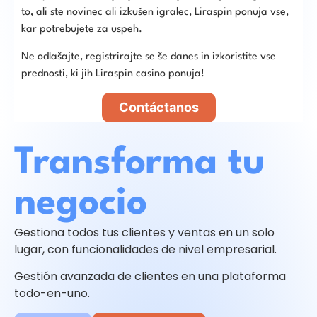
to, ali ste novinec ali izkušen igralec, Liraspin ponuja vse,
kar potrebujete za uspeh.
Ne odlašajte, registrirajte se še danes in izkoristite vse
prednosti, ki jih Liraspin casino ponuja!
Contáctanos
Transforma tu
negocio
Gestiona todos tus clientes y ventas en un solo
lugar, con funcionalidades de nivel empresarial.
Gestión avanzada de clientes en una plataforma
todo-en-uno.