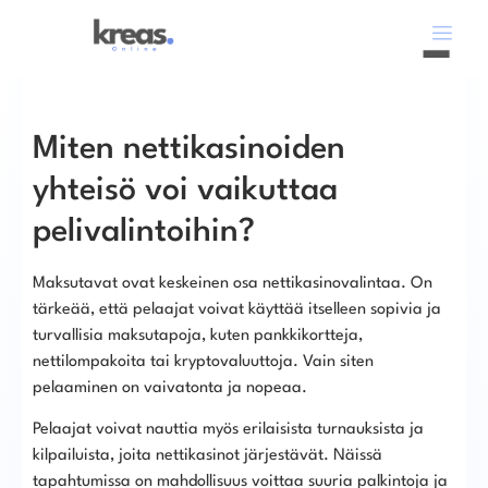
Miten nettikasinoiden
yhteisö voi vaikuttaa
pelivalintoihin?
Maksutavat ovat keskeinen osa nettikasinovalintaa. On
tärkeää, että pelaajat voivat käyttää itselleen sopivia ja
turvallisia maksutapoja, kuten pankkikortteja,
nettilompakoita tai kryptovaluuttoja. Vain siten
pelaaminen on vaivatonta ja nopeaa.
Pelaajat voivat nauttia myös erilaisista turnauksista ja
kilpailuista, joita nettikasinot järjestävät. Näissä
tapahtumissa on mahdollisuus voittaa suuria palkintoja ja