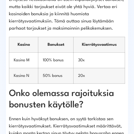
mutta kaikki tarjoukset eivät ole yhtä hyviä. Vertaa eri
kasinoiden bonuksia ja kiinnitä huomiota
kierrätysvaatimuksiin. Tämä auttaa sinua löytämään
parhaat tarjoukset ja maksimoinnin pelikokemuksen.
Kasino
Bonukset
Kierrätysvaatimus
Kasino M
100% bonus
30x
Kasino N
50% bonus
20x
Onko olemassa rajoituksia
bonusten käytölle?
Ennen kuin hyväksyt bonuksen, on syytä tarkistaa sen
kierrätysvaatimukset. Kierrätysvaatimukset määrittävät,
kuinka monta kertaa sinun täytyy pelata bonusraha ennen