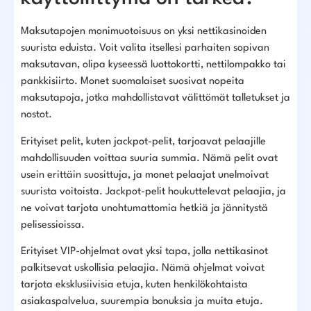
Maksutapojen monimuotoisuus on yksi nettikasinoiden
suurista eduista. Voit valita itsellesi parhaiten sopivan
maksutavan, olipa kyseessä luottokortti, nettilompakko tai
pankkisiirto. Monet suomalaiset suosivat nopeita
maksutapoja, jotka mahdollistavat välittömät talletukset ja
nostot.
Erityiset pelit, kuten jackpot-pelit, tarjoavat pelaajille
mahdollisuuden voittaa suuria summia. Nämä pelit ovat
usein erittäin suosittuja, ja monet pelaajat unelmoivat
suurista voitoista. Jackpot-pelit houkuttelevat pelaajia, ja
ne voivat tarjota unohtumattomia hetkiä ja jännitystä
pelisessioissa.
Erityiset VIP-ohjelmat ovat yksi tapa, jolla nettikasinot
palkitsevat uskollisia pelaajia. Nämä ohjelmat voivat
tarjota eksklusiivisia etuja, kuten henkilökohtaista
asiakaspalvelua, suurempia bonuksia ja muita etuja.