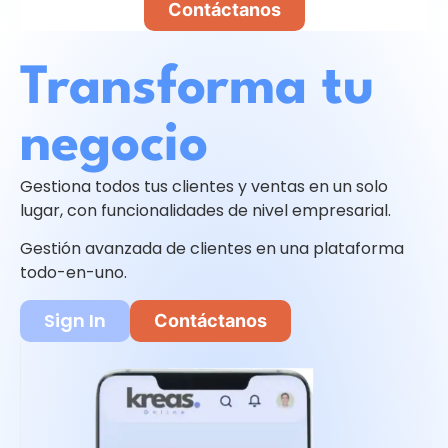
Contáctanos
Transforma tu
negocio
Gestiona todos tus clientes y ventas en un solo
lugar, con funcionalidades de nivel empresarial.
Gestión avanzada de clientes en una plataforma
todo-en-uno.
Sign In
Contáctanos