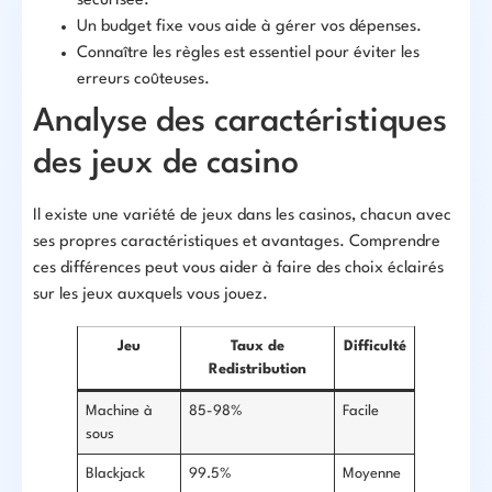
sécurisée.
Un budget fixe vous aide à gérer vos dépenses.
Connaître les règles est essentiel pour éviter les
erreurs coûteuses.
Analyse des caractéristiques
des jeux de casino
Il existe une variété de jeux dans les casinos, chacun avec
ses propres caractéristiques et avantages. Comprendre
ces différences peut vous aider à faire des choix éclairés
sur les jeux auxquels vous jouez.
Jeu
Taux de
Difficulté
Redistribution
Machine à
85-98%
Facile
sous
Blackjack
99.5%
Moyenne