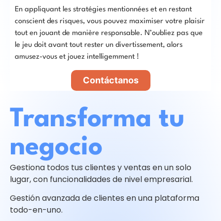
En appliquant les stratégies mentionnées et en restant
conscient des risques, vous pouvez maximiser votre plaisir
tout en jouant de manière responsable. N’oubliez pas que
le jeu doit avant tout rester un divertissement, alors
amusez-vous et jouez intelligemment !
Contáctanos
Transforma tu
negocio
Gestiona todos tus clientes y ventas en un solo
lugar, con funcionalidades de nivel empresarial.
Gestión avanzada de clientes en una plataforma
todo-en-uno.