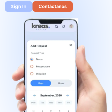
Sign In
Contáctanos