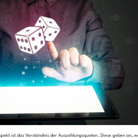
spekt ist das Verständnis der Auszahlungsquoten. Diese geben an, w