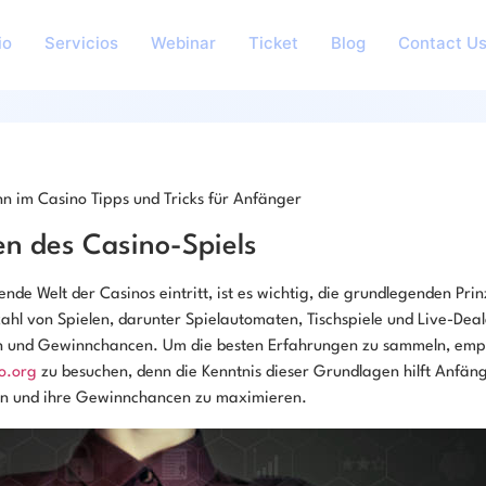
io
Servicios
Webinar
Ticket
Blog
Contact U
 im Casino Tipps und Tricks für Anfänger
n des Casino-Spiels
nde Welt der Casinos eintritt, ist es wichtig, die grundlegenden Prin
zahl von Spielen, darunter Spielautomaten, Tischspiele und Live-Deal
n und Gewinnchancen. Um die besten Erfahrungen zu sammeln, empfie
o.org
zu besuchen, denn die Kenntnis dieser Grundlagen hilft Anfäng
fen und ihre Gewinnchancen zu maximieren.