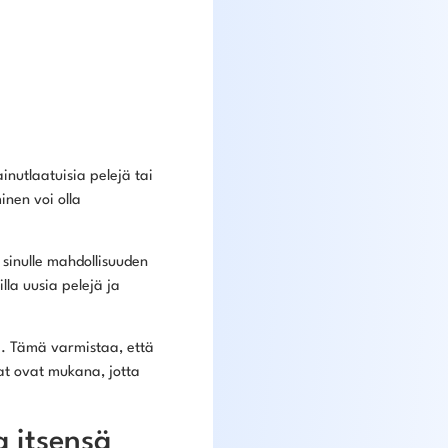
inutlaatuisia pelejä tai
inen voi olla
 sinulle mahdollisuuden
lla uusia pelejä ja
ta. Tämä varmistaa, että
jat ovat mukana, jotta
a itsensä