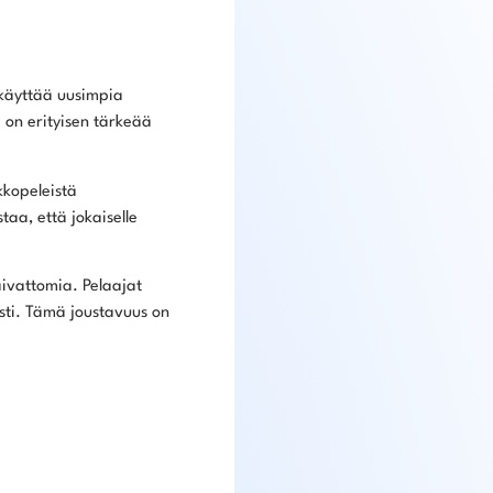
o käyttää uusimpia
 on erityisen tärkeää
kkopeleistä
aa, että jokaiselle
aivattomia. Pelaajat
esti. Tämä joustavuus on