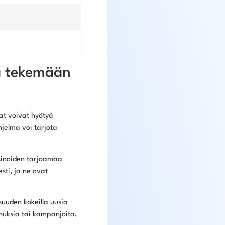
aa tekemään
at voivat hyötyä
hjelma voi tarjota
asinoiden tarjoamaa
sti, ja ne ovat
suuden kokeilla uusia
onuksia tai kampanjoita,