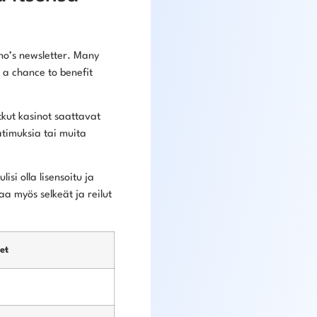
ino’s newsletter. Many
 a chance to benefit
tkut kasinot saattavat
atimuksia tai muita
si olla lisensoitu ja
a myös selkeät ja reilut
et