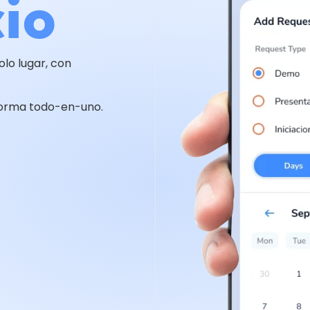
io
olo lugar, con
forma todo-en-uno.