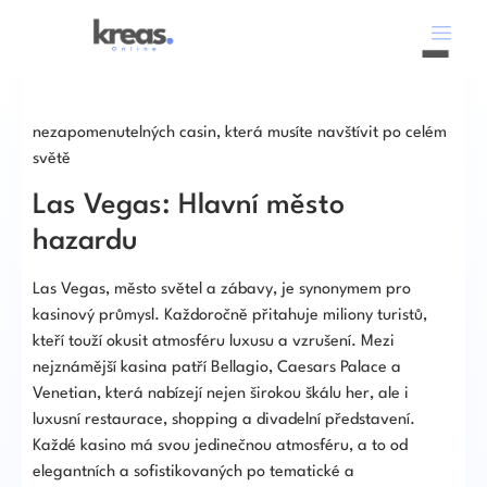
nezapomenutelných casin, která musíte navštívit po celém
světě
Las Vegas: Hlavní město
hazardu
Las Vegas, město světel a zábavy, je synonymem pro
kasinový průmysl. Každoročně přitahuje miliony turistů,
kteří touží okusit atmosféru luxusu a vzrušení. Mezi
nejznámější kasina patří Bellagio, Caesars Palace a
Venetian, která nabízejí nejen širokou škálu her, ale i
luxusní restaurace, shopping a divadelní představení.
Každé kasino má svou jedinečnou atmosféru, a to od
elegantních a sofistikovaných po tematické a