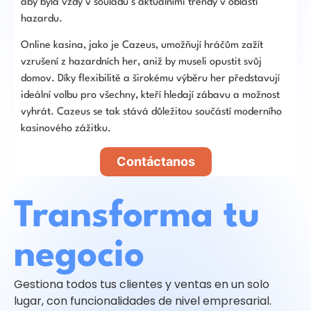
aby byla vždy v souladu s aktuálními trendy v oblasti
hazardu.
Online kasina, jako je Cazeus, umožňují hráčům zažít
vzrušení z hazardních her, aniž by museli opustit svůj
domov. Díky flexibilitě a širokému výběru her představují
ideální volbu pro všechny, kteří hledají zábavu a možnost
vyhrát. Cazeus se tak stává důležitou součástí moderního
kasinového zážitku.
Contáctanos
Transforma tu
negocio
Gestiona todos tus clientes y ventas en un solo
lugar, con funcionalidades de nivel empresarial.