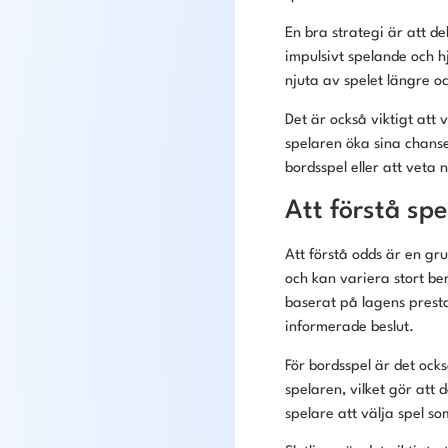
En bra strategi är att de
impulsivt spelande och h
njuta av spelet längre o
Det är också viktigt att
spelaren öka sina chanse
bordsspel eller att veta 
Att förstå sp
Att förstå odds är en gr
och kan variera stort be
baserat på lagens prest
informerade beslut.
För bordsspel är det ocks
spelaren, vilket gör att 
spelare att välja spel s