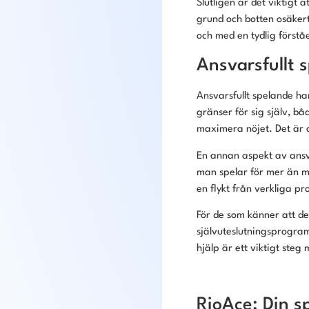
Slutligen är det viktigt
grund och botten osäkert.
och med en tydlig förståe
Ansvarsfullt 
Ansvarsfullt spelande han
gränser för sig själv, b
maximera nöjet. Det är 
En annan aspekt av ansv
man spelar för mer än m
en flykt från verkliga p
För de som känner att de
självuteslutningsprogra
hjälp är ett viktigt steg 
RioAce: Din s