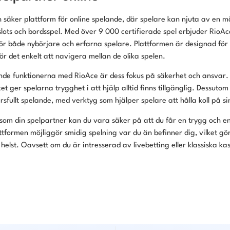
säker plattform för online spelande, där spelare kan njuta av en m
e slots och bordsspel. Med över 9 000 certifierade spel erbjuder Rio
för både nybörjare och erfarna spelare. Plattformen är designad för
ör det enkelt att navigera mellan de olika spelen.
de funktionerna med RioAce är dess fokus på säkerhet och ansvar. 
et ger spelarna trygghet i att hjälp alltid finns tillgänglig. Dessuto
fullt spelande, med verktyg som hjälper spelare att hålla koll på sin
som din spelpartner kan du vara säker på att du får en trygg och 
formen möjliggör smidig spelning var du än befinner dig, vilket gör 
helst. Oavsett om du är intresserad av livebetting eller klassiska ka