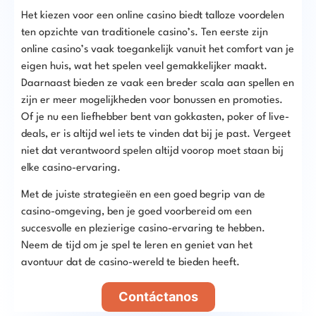
Het kiezen voor een online casino biedt talloze voordelen
ten opzichte van traditionele casino’s. Ten eerste zijn
online casino’s vaak toegankelijk vanuit het comfort van je
eigen huis, wat het spelen veel gemakkelijker maakt.
Daarnaast bieden ze vaak een breder scala aan spellen en
zijn er meer mogelijkheden voor bonussen en promoties.
Of je nu een liefhebber bent van gokkasten, poker of live-
deals, er is altijd wel iets te vinden dat bij je past. Vergeet
niet dat verantwoord spelen altijd voorop moet staan bij
elke casino-ervaring.
Met de juiste strategieën en een goed begrip van de
casino-omgeving, ben je goed voorbereid om een
succesvolle en plezierige casino-ervaring te hebben.
Neem de tijd om je spel te leren en geniet van het
avontuur dat de casino-wereld te bieden heeft.
Contáctanos