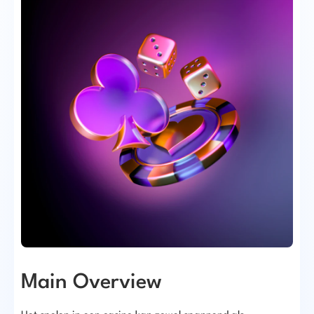
Main Overview