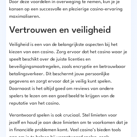
Door deze voordelen in overweging te nemen, kun je je
kansen op een succesvolle en plezierige casino-ervaring
maximaliseren.
Vertrouwen en veiligheid
Veiligheid is een van de belangrijkste aspecten bij het
kiezen van een casino. Zorg ervoor dat het casino waar je
speelt beschikt over de juiste licenties en
beveiligingsmaatregelen, zoals encryptie en betrouwbaar
betalingsverkeer. Dit beschermt jouw persoonlijke
gegevens en zorgt ervoor dat je veilig kunt spelen.
Daarnaast is het altijd goed om reviews van andere
spelers te lezen om een goed beeld te krijgen van de
reputatie van het casino.
Verantwoord spelen is ook cruciaal. Stel limieten voor
jezelf en houd je aan deze limieten om te voorkomen dat je
in financiële problemen komt. Veel casino’s bieden tools