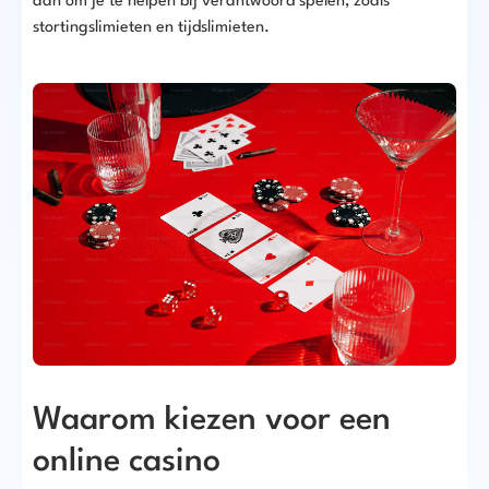
aan om je te helpen bij verantwoord spelen, zoals
stortingslimieten en tijdslimieten.
Waarom kiezen voor een
online casino