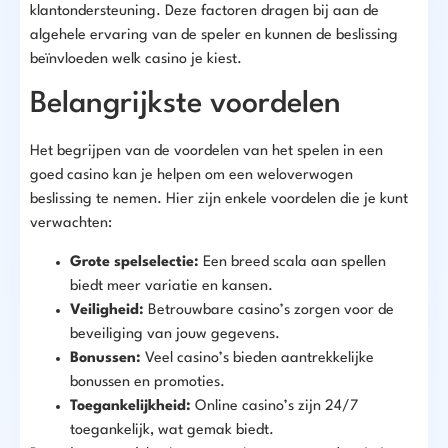
klantondersteuning. Deze factoren dragen bij aan de
algehele ervaring van de speler en kunnen de beslissing
beïnvloeden welk casino je kiest.
Belangrijkste voordelen
Het begrijpen van de voordelen van het spelen in een
goed casino kan je helpen om een weloverwogen
beslissing te nemen. Hier zijn enkele voordelen die je kunt
verwachten:
Grote spelselectie:
Een breed scala aan spellen
biedt meer variatie en kansen.
Veiligheid:
Betrouwbare casino’s zorgen voor de
beveiliging van jouw gegevens.
Bonussen:
Veel casino’s bieden aantrekkelijke
bonussen en promoties.
Toegankelijkheid:
Online casino’s zijn 24/7
toegankelijk, wat gemak biedt.