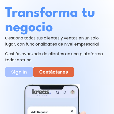
Transforma tu
negocio
Gestiona todos tus clientes y ventas en un solo
lugar, con funcionalidades de nivel empresarial.
Gestión avanzada de clientes en una plataforma
todo-en-uno.
Sign In
Contáctanos