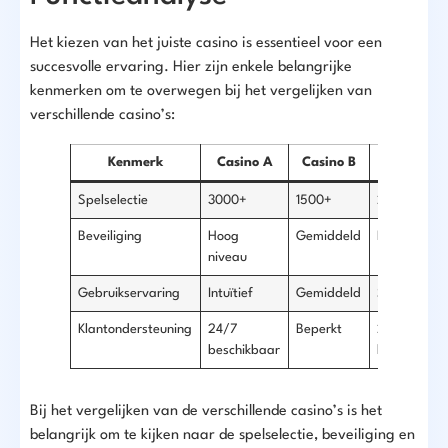
Het kiezen van het juiste casino is essentieel voor een
succesvolle ervaring. Hier zijn enkele belangrijke
kenmerken om te overwegen bij het vergelijken van
verschillende casino’s:
Kenmerk
Casino A
Casino B
Casino C
Spelselectie
3000+
1500+
2000+
Beveiliging
Hoog
Gemiddeld
Basis
niveau
Gebruikservaring
Intuïtief
Gemiddeld
Simpel
Klantondersteuning
24/7
Beperkt
24/7
beschikbaar
bereikbaar
Bij het vergelijken van de verschillende casino’s is het
belangrijk om te kijken naar de spelselectie, beveiliging en