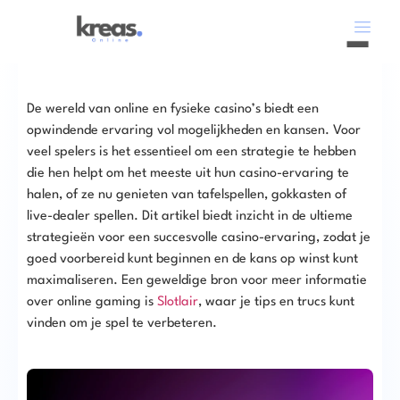
De wereld van online en fysieke casino’s biedt een
opwindende ervaring vol mogelijkheden en kansen. Voor
veel spelers is het essentieel om een strategie te hebben
die hen helpt om het meeste uit hun casino-ervaring te
halen, of ze nu genieten van tafelspellen, gokkasten of
live-dealer spellen. Dit artikel biedt inzicht in de ultieme
strategieën voor een succesvolle casino-ervaring, zodat je
goed voorbereid kunt beginnen en de kans op winst kunt
maximaliseren. Een geweldige bron voor meer informatie
over online gaming is
Slotlair
, waar je tips en trucs kunt
vinden om je spel te verbeteren.