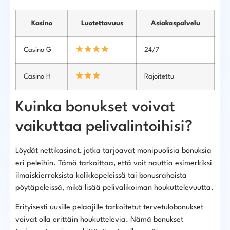
Kasino
Luotettavuus
Asiakaspalvelu
Casino G
24/7
Casino H
Rajoitettu
Kuinka bonukset voivat
vaikuttaa pelivalintoihisi?
Löydät nettikasinot, jotka tarjoavat monipuolisia bonuksia
eri peleihin. Tämä tarkoittaa, että voit nauttia esimerkiksi
ilmaiskierroksista kolikkopeleissä tai bonusrahoista
pöytäpeleissä, mikä lisää pelivalikoiman houkuttelevuutta.
Erityisesti uusille pelaajille tarkoitetut tervetulobonukset
voivat olla erittäin houkuttelevia. Nämä bonukset