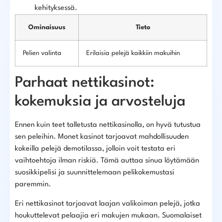
kehityksessä.
Ominaisuus
Tieto
Pelien valinta
Erilaisia pelejä kaikkiin makuihin
Parhaat nettikasinot:
kokemuksia ja arvosteluja
Ennen kuin teet talletusta nettikasinolla, on hyvä tutustua
sen peleihin. Monet kasinot tarjoavat mahdollisuuden
kokeilla pelejä demotilassa, jolloin voit testata eri
vaihtoehtoja ilman riskiä. Tämä auttaa sinua löytämään
suosikkipelisi ja suunnittelemaan pelikokemustasi
paremmin.
Eri nettikasinot tarjoavat laajan valikoiman pelejä, jotka
houkuttelevat pelaajia eri makujen mukaan. Suomalaiset