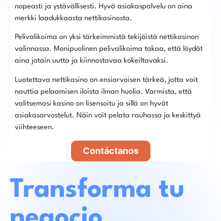
nopeasti ja ystävällisesti. Hyvä asiakaspalvelu on aina
merkki laadukkaasta nettikasinosta.
Pelivalikoima on yksi tärkeimmistä tekijöistä nettikasinon
valinnassa. Monipuolinen pelivalikoima takaa, että löydät
aina jotain uutta ja kiinnostavaa kokeiltavaksi.
Luotettava nettikasino on ensiarvoisen tärkeä, jotta voit
nauttia pelaamisen iloista ilman huolia. Varmista, että
valitsemasi kasino on lisensoitu ja sillä on hyvät
asiakasarvostelut. Näin voit pelata rauhassa ja keskittyä
viihteeseen.
Contáctanos
Transforma tu
negocio