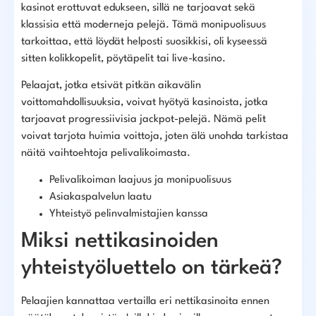
kasinot erottuvat edukseen, sillä ne tarjoavat sekä
klassisia että moderneja pelejä. Tämä monipuolisuus
tarkoittaa, että löydät helposti suosikkisi, oli kyseessä
sitten kolikkopelit, pöytäpelit tai live-kasino.
Pelaajat, jotka etsivät pitkän aikavälin
voittomahdollisuuksia, voivat hyötyä kasinoista, jotka
tarjoavat progressiivisia jackpot-pelejä. Nämä pelit
voivat tarjota huimia voittoja, joten älä unohda tarkistaa
näitä vaihtoehtoja pelivalikoimasta.
Pelivalikoiman laajuus ja monipuolisuus
Asiakaspalvelun laatu
Yhteistyö pelinvalmistajien kanssa
Miksi nettikasinoiden
yhteistyöluettelo on tärkeä?
Pelaajien kannattaa vertailla eri nettikasinoita ennen