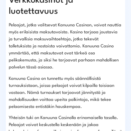
Verkkokasinot ja
luotettavuus
Pelaajat, jotka valitsevat Kanuuna Casinon, voivat nauttia
myös erilaisista maksutavoista. Kasino tarjoaa joustavia
ja turvallisia maksuvaihtoehtoja, jotka tekevät
talletuksista ja nostoista vaivattomia. Kanuuna Casino
ymmärtää, että maksutavat ovat tärkeä osa
pelikokemusta, ja siksi he tarjoavat parhaan mahdollisen
palvelun tässä asiassa.
Kanuuna Casino on tunnettu myös säännöllisistä
turnauksistaan, joissa pelaajat voivat kilpailla toisiaan
vastaan. Nämä turnaukset tarjoavat jännitystä ja
mahdollisuuden voittaa upeita palkintoja, mikä tekee
pelaamisesta entistäkin hauskempaa.
Yhteisön tuki on Kanuuna Casinolla erinomaisella tasolla.
Pelaajat voivat keskustella keskenään ja jakaa