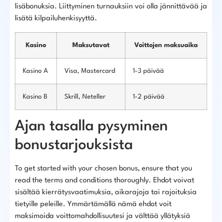
lisäbonuksia. Liittyminen turnauksiin voi olla jännittävää ja
lisätä kilpailuhenkisyyttä.
Kasino
Maksutavat
Voittojen maksuaika
Kasino A
Visa, Mastercard
1-3 päivää
Kasino B
Skrill, Neteller
1-2 päivää
Ajan tasalla pysyminen
bonustarjouksista
To get started with your chosen bonus, ensure that you
read the terms and conditions thoroughly. Ehdot voivat
sisältää kierrätysvaatimuksia, aikarajoja tai rajoituksia
tietyille peleille. Ymmärtämällä nämä ehdot voit
maksimoida voittomahdollisuutesi ja välttää yllätyksiä