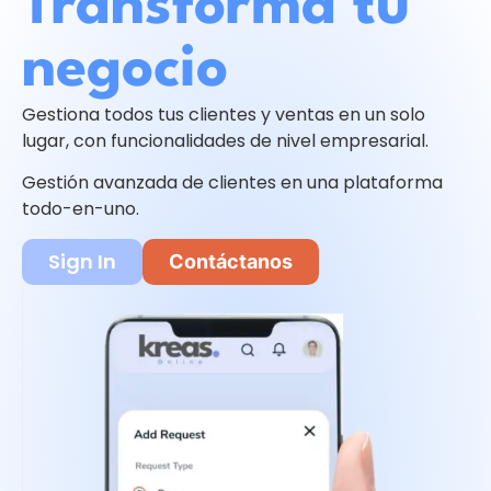
Transforma tu
negocio
Gestiona todos tus clientes y ventas en un solo
lugar, con funcionalidades de nivel empresarial.
Gestión avanzada de clientes en una plataforma
todo-en-uno.
Sign In
Contáctanos