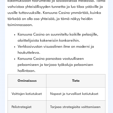
kokemuksiaan foorumeilla ja sosiaalisessa mediassa. Tämä
vahvistaa yhteisöllisyyden tunnetta ja luo tilaa ystäville ja
uusille tuttavuuksille. Kanuuna Casino ymmärtää, kuinka
tärkeää on olla osa yhteisöä, ja tämä näkyy heidän
toiminnassaan.
Kanuuna Casino on suunniteltu kaikille pelaajille,
aloittelijoista kokeneisiin konkareihin.
Verkkosivuston visuaalinen ilme on moderni ja
houkutteleva.
Kanuuna Casino panostaa vastuulliseen
pelaamiseen ja tarjoaa työkaluja pelaamisen
hallintaan.
Ominaisuus
Tieto
Voittojen kotiutukset
Nopeat ja turvalliset kotiutukset
Pelistrategiat
Tarjoaa strategioita voittamiseen