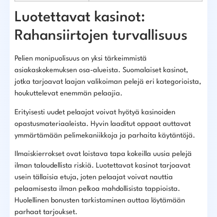
Luotettavat kasinot:
Rahansiirtojen turvallisuus
Pelien monipuolisuus on yksi tärkeimmistä
asiakaskokemuksen osa-alueista. Suomalaiset kasinot,
jotka tarjoavat laajan valikoiman pelejä eri kategorioista,
houkuttelevat enemmän pelaajia.
Erityisesti uudet pelaajat voivat hyötyä kasinoiden
opastusmateriaaleista. Hyvin laaditut oppaat auttavat
ymmärtämään pelimekaniikkoja ja parhaita käytäntöjä.
Ilmaiskierrokset ovat loistava tapa kokeilla uusia pelejä
ilman taloudellista riskiä. Luotettavat kasinot tarjoavat
usein tällaisia etuja, joten pelaajat voivat nauttia
pelaamisesta ilman pelkoa mahdollisista tappioista.
Huolellinen bonusten tarkistaminen auttaa löytämään
parhaat tarjoukset.