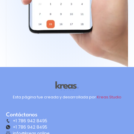
Esta página fue creada y desarrollada por
Kreas.Studio
Contáctanos
+1 786 942 8495
+1 786 942 8495
info@kreas.online