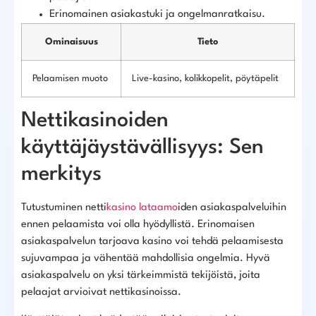
Erinomainen asiakastuki ja ongelmanratkaisu.
Ominaisuus
Tieto
Pelaamisen muoto
Live-kasino, kolikkopelit, pöytäpelit
Nettikasinoiden
käyttäjäystävällisyys: Sen
merkitys
Tutustuminen netti
kasino lataamo
iden asiakaspalveluihin
ennen pelaamista voi olla hyödyllistä. Erinomaisen
asiakaspalvelun tarjoava kasino voi tehdä pelaamisesta
sujuvampaa ja vähentää mahdollisia ongelmia. Hyvä
asiakaspalvelu on yksi tärkeimmistä tekijöistä, joita
pelaajat arvioivat nettikasinoissa.