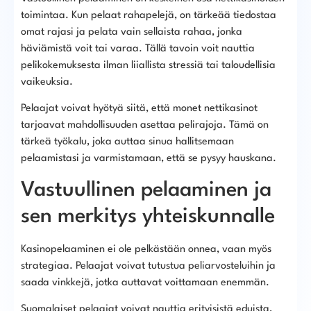
toimintaa. Kun pelaat rahapelejä, on tärkeää tiedostaa
omat rajasi ja pelata vain sellaista rahaa, jonka
häviämistä voit tai varaa. Tällä tavoin voit nauttia
pelikokemuksesta ilman liiallista stressiä tai taloudellisia
vaikeuksia.
Pelaajat voivat hyötyä siitä, että monet nettikasinot
tarjoavat mahdollisuuden asettaa pelirajoja. Tämä on
tärkeä työkalu, joka auttaa sinua hallitsemaan
pelaamistasi ja varmistamaan, että se pysyy hauskana.
Vastuullinen pelaaminen ja
sen merkitys yhteiskunnalle
Kasinopelaaminen ei ole pelkästään onnea, vaan myös
strategiaa. Pelaajat voivat tutustua peliarvosteluihin ja
saada vinkkejä, jotka auttavat voittamaan enemmän.
Suomalaiset pelaajat voivat nauttia erityisistä eduista,