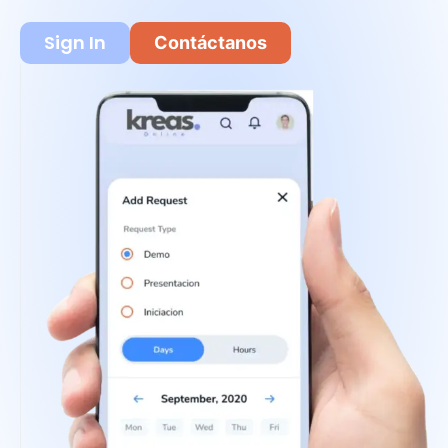
Sign In
Contáctanos