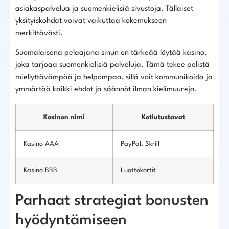
asiakaspalvelua ja suomenkielisiä sivustoja. Tällaiset
yksityiskohdat voivat vaikuttaa kokemukseen
merkittävästi.
Suomalaisena pelaajana sinun on tärkeää löytää kasino,
joka tarjoaa suomenkielisiä palveluja. Tämä tekee pelistä
miellyttävämpää ja helpompaa, sillä voit kommunikoida ja
ymmärtää kaikki ehdot ja säännöt ilman kielimuureja.
Kasinon nimi
Kotiutustavat
Kasino AAA
PayPal, Skrill
Kasino BBB
Luottokortit
Parhaat strategiat bonusten
hyödyntämiseen