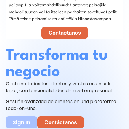
pelityypit ja voittomahdollisuudet antavat pelaajille
mahdollisuuden valita itselleen parhaiten soveltuvat pelit.
Tämä tekee pelaamisesta entistäkin kiinnostavampaa.
Contáctanos
Transforma tu
negocio
Gestiona todos tus clientes y ventas en un solo
lugar, con funcionalidades de nivel empresarial.
Gestión avanzada de clientes en una plataforma
todo-en-uno.
Sign In
Contáctanos