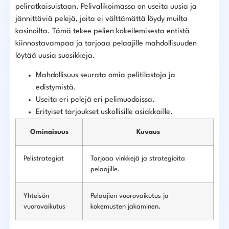
peliratkaisuistaan. Pelivalikoimassa on useita uusia ja
jännittäviä pelejä, joita ei välttämättä löydy muilta
kasinoilta. Tämä tekee pelien kokeilemisesta entistä
kiinnostavampaa ja tarjoaa pelaajille mahdollisuuden
löytää uusia suosikkeja.
Mahdollisuus seurata omia pelitilastoja ja
edistymistä.
Useita eri pelejä eri pelimuodoissa.
Erityiset tarjoukset uskollisille asiakkaille.
Ominaisuus
Kuvaus
Pelistrategiat
Tarjoaa vinkkejä ja strategioita
pelaajille.
Yhteisön
Pelaajien vuorovaikutus ja
vuorovaikutus
kokemusten jakaminen.