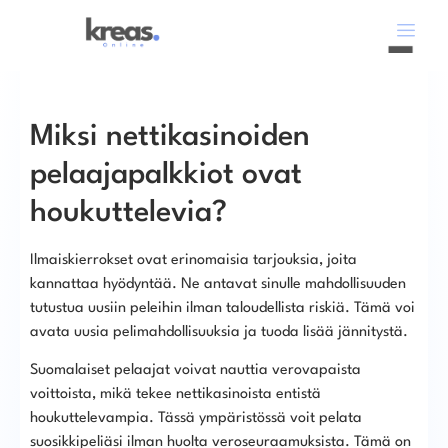
Miksi nettikasinoiden
pelaajapalkkiot ovat
houkuttelevia?
Ilmaiskierrokset ovat erinomaisia tarjouksia, joita
kannattaa hyödyntää. Ne antavat sinulle mahdollisuuden
tutustua uusiin peleihin ilman taloudellista riskiä. Tämä voi
avata uusia pelimahdollisuuksia ja tuoda lisää jännitystä.
Suomalaiset pelaajat voivat nauttia verovapaista
voittoista, mikä tekee nettikasinoista entistä
houkuttelevampia. Tässä ympäristössä voit pelata
suosikkipeliäsi ilman huolta veroseuraamuksista. Tämä on