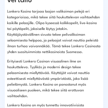
vertailu
Lonkero Kasino tarjoaa laajan valikoiman pelejä eri
kategorioissa, mikä tekee siitä houkuttelevan vaihtoehdon
kaikille pelaajille. Olipa kyseessä kolikkopelit, live-kasino
tai pöytäpelit, jokaiselle löytyy jotakin.
Käyttäjäystävällinen sivusto tekee pelivalikoiman
selaamisesta helppoa, ja pelaajat voivat nauttia peleistä
ilman turhaa vaivannäköä. Tämä tekee Lonkero Casinosta
yhden suosituimmista nettikasinoista Suomessa.
Erityisesti Lonkero Casinon visuaalinen ilme on
houkutteleva. Tyylikäs ja moderni design tekee
pelaamisesta miellyttävää. Käyttäjät voivat nauttia
esteettisesti miellyttävästä ympäristöstä, joka lisää
pelielämystä. Lonkero Kasino on panostanut myös
visuaaliseen puoleen, mikä tekee siitä erottuvan
vaihtoehdon.
Lonkero Kasino on myös tunnettu innovatiivisista