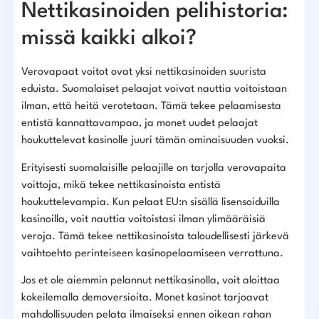
Nettikasinoiden pelihistoria:
missä kaikki alkoi?
Verovapaat voitot ovat yksi nettikasinoiden suurista
eduista. Suomalaiset pelaajat voivat nauttia voitoistaan
ilman, että heitä verotetaan. Tämä tekee pelaamisesta
entistä kannattavampaa, ja monet uudet pelaajat
houkuttelevat kasinolle juuri tämän ominaisuuden vuoksi.
Erityisesti suomalaisille pelaajille on tarjolla verovapaita
voittoja, mikä tekee nettikasinoista entistä
houkuttelevampia. Kun pelaat EU:n sisällä lisensoiduilla
kasinoilla, voit nauttia voitoistasi ilman ylimääräisiä
veroja. Tämä tekee nettikasinoista taloudellisesti järkevä
vaihtoehto perinteiseen kasinopelaamiseen verrattuna.
Jos et ole aiemmin pelannut nettikasinolla, voit aloittaa
kokeilemalla demoversioita. Monet kasinot tarjoavat
mahdollisuuden pelata ilmaiseksi ennen oikean rahan