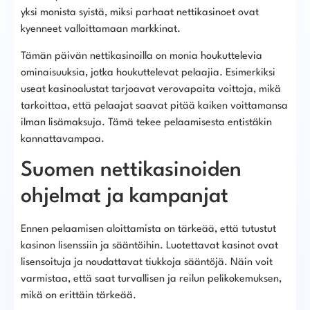
yksi monista syistä, miksi parhaat nettikasinoet ovat
kyenneet valloittamaan markkinat.
Tämän päivän nettikasinoilla on monia houkuttelevia
ominaisuuksia, jotka houkuttelevat pelaajia. Esimerkiksi
useat kasinoalustat tarjoavat verovapaita voittoja, mikä
tarkoittaa, että pelaajat saavat pitää kaiken voittamansa
ilman lisämaksuja. Tämä tekee pelaamisesta entistäkin
kannattavampaa.
Suomen nettikasinoiden
ohjelmat ja kampanjat
Ennen pelaamisen aloittamista on tärkeää, että tutustut
kasinon lisenssiin ja sääntöihin. Luotettavat kasinot ovat
lisensoituja ja noudattavat tiukkoja sääntöjä. Näin voit
varmistaa, että saat turvallisen ja reilun pelikokemuksen,
mikä on erittäin tärkeää.