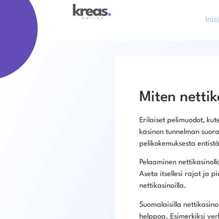
Inic
Miten netti
Erilaiset pelimuodot, kut
kasinon tunnelman suoraa
pelikokemuksesta entis
Pelaaminen nettikasinoll
Aseta itsellesi rajat ja 
nettikasinoilla.
Suomalaisilla nettikasino
helppoa. Esimerkiksi ver