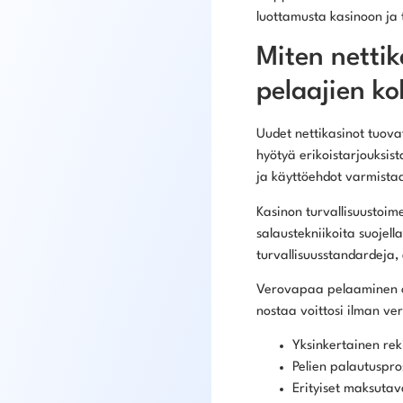
luottamusta kasinoon j
Miten nettik
pelaajien k
Uudet nettikasinot tuov
hyötyä erikoistarjouksista
ja käyttöehdot varmistaa
Kasinon turvallisuustoime
salaustekniikoita suojel
turvallisuusstandardeja,
Verovapaa pelaaminen on 
nostaa voittosi ilman 
Yksinkertainen rek
Pelien palautuspros
Erityiset maksutav