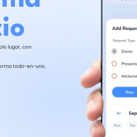
io
olo lugar, con
forma todo-en-uno.