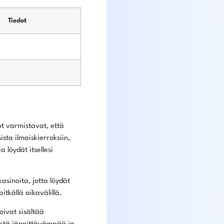
Tiedot
ot varmistavat, että
sta ilmaiskierroksiin,
 löydät itsellesi
kasinoita, jotta löydät
itkällä aikavälillä.
ivat sisältää