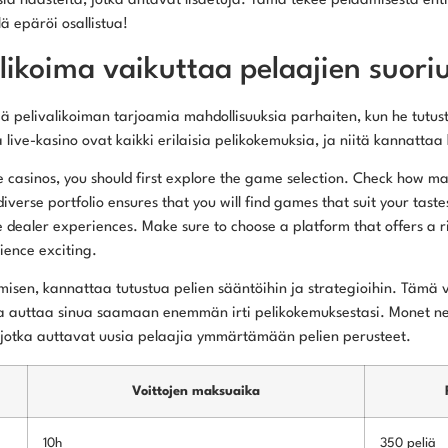
taisia haasteita, jotka antavat lisäetuja. Tämä tekee pelaamisesta en
ä epäröi osallistua!
alikoima vaikuttaa pelaajien suor
ä pelivalikoiman tarjoamia mahdollisuuksia parhaiten, kun he tutust
a live-kasino ovat kaikki erilaisia pelikokemuksia, ja niitä kannattaa 
ne casinos, you should first explore the game selection. Check how m
iverse portfolio ensures that you will find games that suit your tast
ve dealer experiences. Make sure to choose a platform that offers a ric
ence exciting.
misen, kannattaa tutustua pelien sääntöihin ja strategioihin. Tämä
 ja auttaa sinua saamaan enemmän irti pelikokemuksestasi. Monet ne
jotka auttavat uusia pelaajia ymmärtämään pelien perusteet.
Voittojen maksuaika
10h
350 peliä