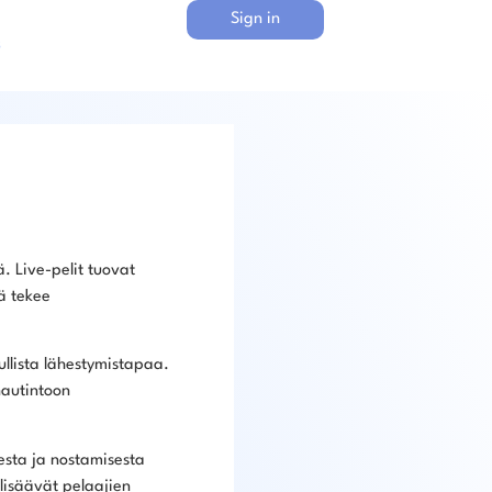
Sign in
s
ä. Live-pelit tuovat
ä tekee
ullista lähestymistapaa.
nautintoon
sesta ja nostamisesta
 lisäävät pelaajien