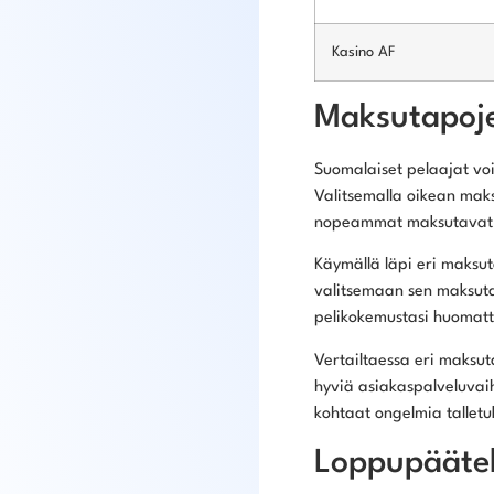
Kasino AF
Maksutapojen
Suomalaiset pelaajat voi
Valitsemalla oikean maksu
nopeammat maksutavat, 
Käymällä läpi eri maksut
valitsemaan sen maksuta
pelikokemustasi huomatta
Vertailtaessa eri maksut
hyviä asiakaspalveluvaih
kohtaat ongelmia talletu
Loppupäätel