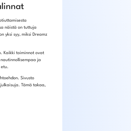
alinnat
otiuttamisesta
sa näistä on tuttuja
n yksi syy, miksi Dreamz
. Kaikki toiminnot ovat
 nautinnollisempaa ja
 etu.
htoehdon. Sivusto
 julkaisuja. Tämä takaa,