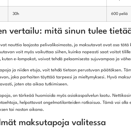
30h
600 peliä
 vertailu: mitä sinun tulee tietä
vat nauttia laajasta pelivalikoimasta, ja maksutavat ovat osa tätä
tavan voit myös vaikuttaa siihen, kuinka nopeasti saat voitot tilillesi
kuten e-lompakot, voivat tehdä pelaamisesta sujuvampaa ja väh
apoja ja niiden etuja, voit tehdä tietoon perustuvan päätöksen. Tä
van, joka parhaiten täyttää tarpeesi ja mieltymyksesi. Hyvä maks
vasti, joten ota aikaa tutkimiseen.
apoja, on tärkeää huomioida myös asiakaspalvelun laatu. Nettikasin
toehtoja, helpottavat ongelmatilanteiden ratkaisua. Tämä voi olla e
ksen tai noston aikana.
mät maksutapoja valitessa