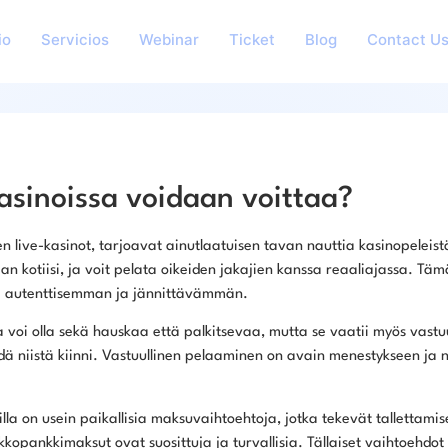
io
Servicios
Webinar
Ticket
Blog
Contact U
kasinoissa voidaan voittaa?
en live-kasinot, tarjoavat ainutlaatuisen tavan nauttia kasinopeleist
n kotiisi, ja voit pelata oikeiden jakajien kanssa reaaliajassa. Täm
tä autenttisemman ja jännittävämmän.
a voi olla sekä hauskaa että palkitsevaa, mutta se vaatii myös vastu
pidä niistä kiinni. Vastuullinen pelaaminen on avain menestykseen ja 
illa on usein paikallisia maksuvaihtoehtoja, jotka tekevät tallettami
kkopankkimaksut ovat suosittuja ja turvallisia. Tällaiset vaihtoehdot